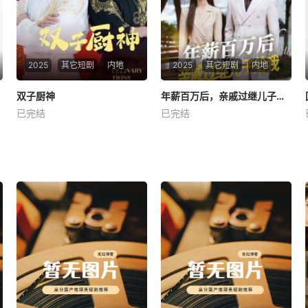
2025
其它短剧
内地
2025
其它短剧
内地
双子厨神
双子厨神
年薪百万后，亲戚过继儿子给我
年薪百万后，亲戚过继儿子给我
已完结
已完结
未知
未知