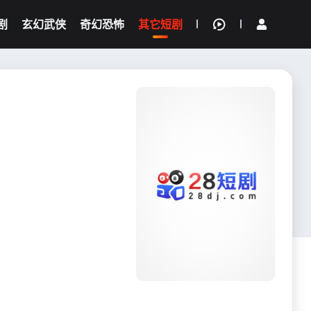
剧
玄幻武侠
奇幻恐怖
其它短剧
我的观影记录
{if condition="$obj.vod_points
gt 0"}