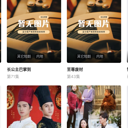
其它短剧
内地
其它短剧
内地
长公主巴掌到
长公主巴掌到
至尊废材
至尊废材
第71集
第43集
未知
未知