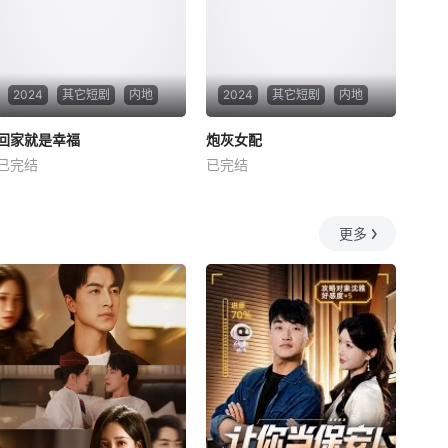
2024
其它短剧
内地
2024
其它短剧
内地
回家就是幸福
回家就是幸福
炮灰女配
炮灰女配
已完结
已完结
未知
未知
更多