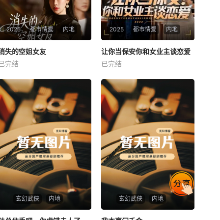
2025
都市情爱
内地
2025
都市情爱
内地
热播
热播
消失的空姐女友
让你当保安你和女业主谈恋爱
消失的空姐女友
让你当保安你和女业主谈恋爱
已完结
已完结
未知
未知
玄幻武侠
内地
玄幻武侠
内地
热播
热播