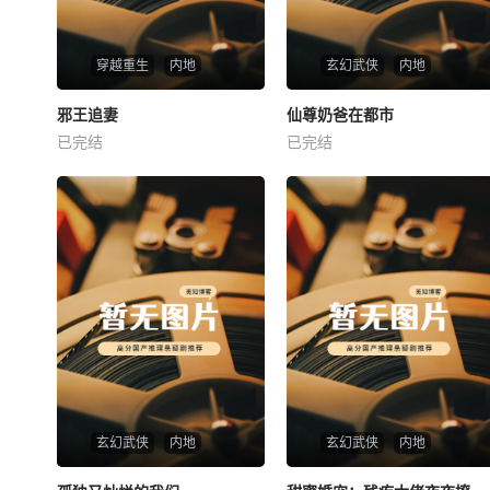
穿越重生
内地
玄幻武侠
内地
热播
热播
邪王追妻
仙尊奶爸在都市
邪王追妻
仙尊奶爸在都市
已完结
已完结
未知
未知
玄幻武侠
内地
玄幻武侠
内地
热播
热播