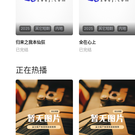
2025
其它短剧
内地
2025
其它短剧
内地
归来之我本仙狂
归来之我本仙狂
全在心上
全在心上
已完结
已完结
未知
未知
正在热播