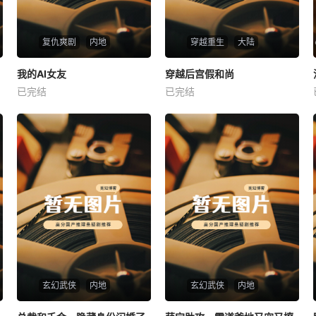
复仇爽剧
内地
穿越重生
大陆
热播
热播
我的AI女友
穿越后宫假和尚
我的AI女友
穿越后宫假和尚
已完结
已完结
未知
未知
玄幻武侠
内地
玄幻武侠
内地
热播
热播