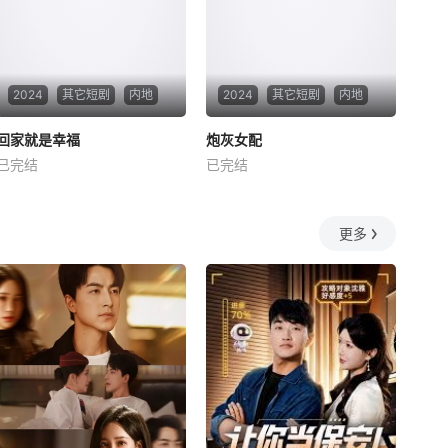
2024
其它短剧
内地
2024
其它短剧
内地
回家就是幸福
回家就是幸福
炮灰女配
炮灰女配
已完结
已完结
未知
未知
更多