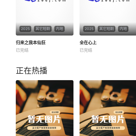
2025
其它短剧
内地
2025
其它短剧
内地
归来之我本仙狂
归来之我本仙狂
全在心上
全在心上
已完结
已完结
未知
未知
正在热播