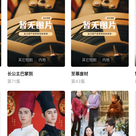
其它短剧
内地
其它短剧
内地
长公主巴掌到
长公主巴掌到
至尊废材
至尊废材
第71集
第43集
未知
未知