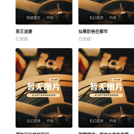
穿越重生
内地
玄幻武侠
内地
热播
热播
邪王追妻
仙尊奶爸在都市
邪王追妻
仙尊奶爸在都市
已完结
已完结
未知
未知
玄幻武侠
内地
玄幻武侠
内地
热播
热播