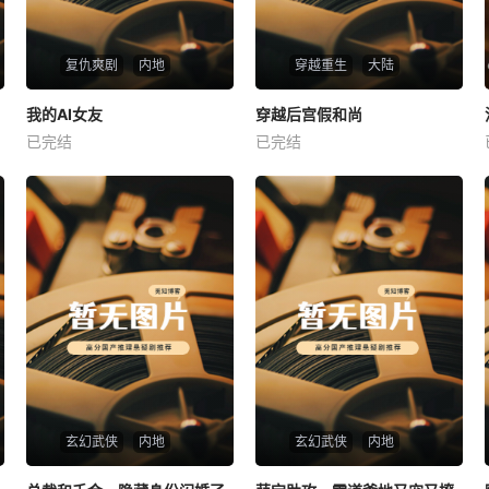
复仇爽剧
内地
穿越重生
大陆
热播
热播
我的AI女友
穿越后宫假和尚
我的AI女友
穿越后宫假和尚
已完结
已完结
未知
未知
玄幻武侠
内地
玄幻武侠
内地
热播
热播