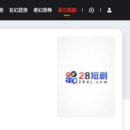
剧
玄幻武侠
奇幻恐怖
其它短剧
我的观影记录
{if condition="$obj.vod_points
gt 0"}