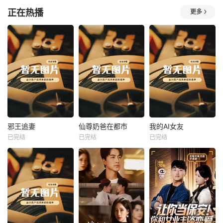
正在热播
更多
热播
热播
热播
邪王追妻
仙尊奶爸在都市
我的AI女友
已完结
已完结
已完结
邪王追妻
仙尊奶爸在都市
我的AI女友
未知
未知
未知