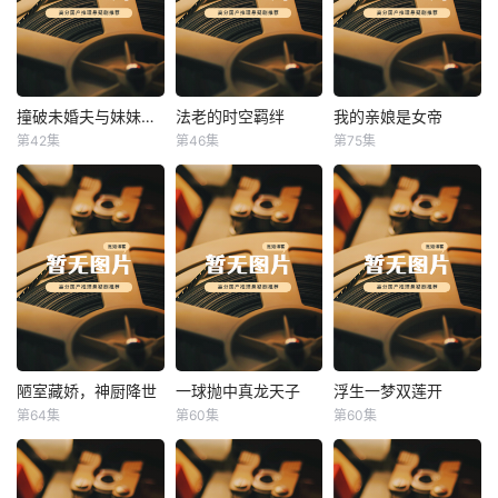
撞破未婚夫与妹妹打野战
法老的时空羁绊
我的亲娘是女帝
撞破未婚夫与妹妹打野战
法老的时空羁绊
我的亲娘是女帝
第42集
第46集
第75集
未知
未知
未知
陋室藏娇，神厨降世
一球抛中真龙天子
浮生一梦双莲开
陋室藏娇，神厨降世
一球抛中真龙天子
浮生一梦双莲开
第64集
第60集
第60集
未知
未知
未知