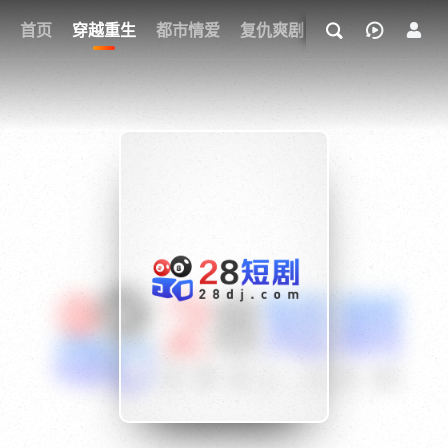
我的观影记录
首页
穿越重生
都市情爱
复仇爽剧
玄幻武侠
奇幻
{if condition="$obj.vod_points