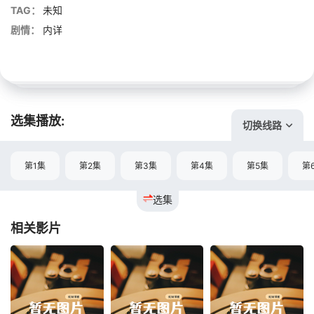
TAG：
未知
剧情：
内详
选集播放:
切换线路
第1集
第2集
第3集
第4集
第5集
第
选集
相关影片