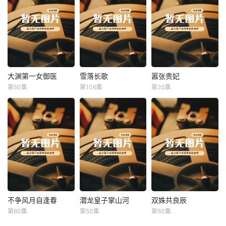
大渊第一女御医
雪落长歌
嚣张贵妃
大渊第一女御医
雪落长歌
嚣张贵妃
第50集
第106集
第35集
未知
未知
未知
不争风月自逢春
潜龙皇子掌山河
双姝共良辰
不争风月自逢春
潜龙皇子掌山河
双姝共良辰
第60集
第50集
第50集
未知
未知
未知