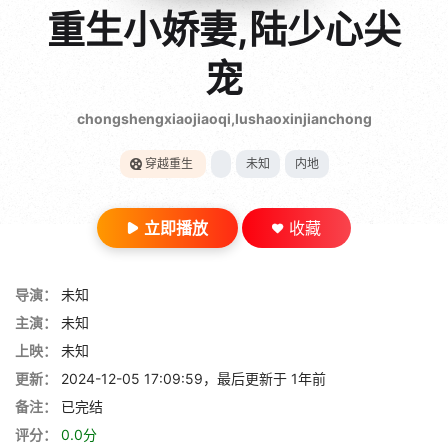
gt 0"}
重生小娇妻,陆少心尖
28短剧
宠
chongshengxiaojiaoqi,lushaoxinjianchong
穿越重生
未知
内地
立即播放
收藏
导演：
未知
主演：
未知
上映：
未知
更新：
2024-12-05 17:09:59，最后更新于 1年前
备注：
已完结
评分：
0.0分