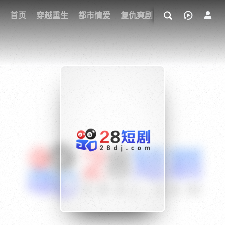
我的观影记录
首页
穿越重生
都市情爱
复仇爽剧
玄幻武侠
奇幻
{if condition="$obj.vod_points