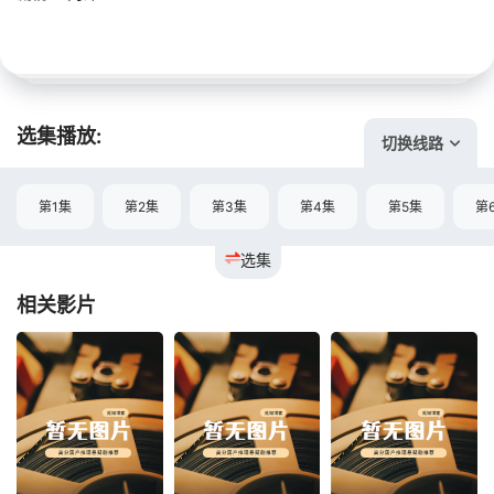
选集播放:
切换线路
第1集
第2集
第3集
第4集
第5集
第
选集
相关影片