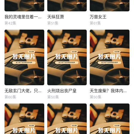
我的灵魂里住着一条龙
天纵狂萧
万兽女王
我的灵魂里住着一条龙
天纵狂萧
万兽女王
第42集
第51集
第61集
未知
未知
未知
无敌玄门大佬，只听姐姐的话
火刑烧出丧尸皇
天生废柴？我体内有神血
无敌玄门大佬，只听姐姐的话
火刑烧出丧尸皇
天生废柴？我体内有神血
第60集
第50集
第50集
未知
未知
未知