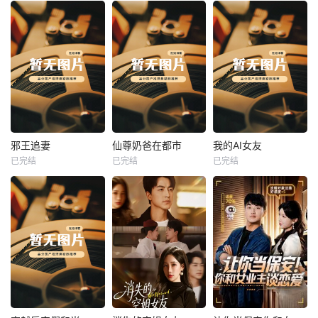
热播
热播
热播
邪王追妻
仙尊奶爸在都市
我的AI女友
已完结
已完结
已完结
邪王追妻
仙尊奶爸在都市
我的AI女友
未知
未知
未知
热播
热播
热播