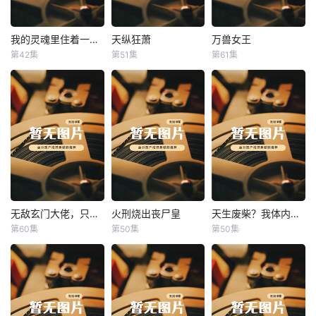
我的灵魂里住着一条龙
天纵狂萧
万兽女王
我的灵魂里住着一条龙
天纵狂萧
万兽女王
第42集
第51集
第61集
未知
未知
未知
无敌玄门大佬，只听姐姐的话
火刑烧出丧尸皇
天生废柴？我体内有神血
无敌玄门大佬，只听姐姐的话
火刑烧出丧尸皇
天生废柴？我体内有神血
第60集
第50集
第50集
未知
未知
未知