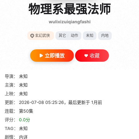
gt 0"}
物理系最强法师
28短剧
wulixizuiqiangfashi
玄幻武侠
其它
/
动作
未知
内地
立即播放
收藏
导演：
未知
主演：
未知
上映：
未知
更新：
2026-07-08 05:25:26，最后更新于 1月前
连载：
第50集
评分：
0.0分
TAG：
未知
剧情：
内详