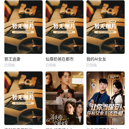
热播
热播
热播
邪王追妻
仙尊奶爸在都市
我的AI女友
已完结
已完结
已完结
邪王追妻
仙尊奶爸在都市
我的AI女友
未知
未知
未知
热播
热播
热播