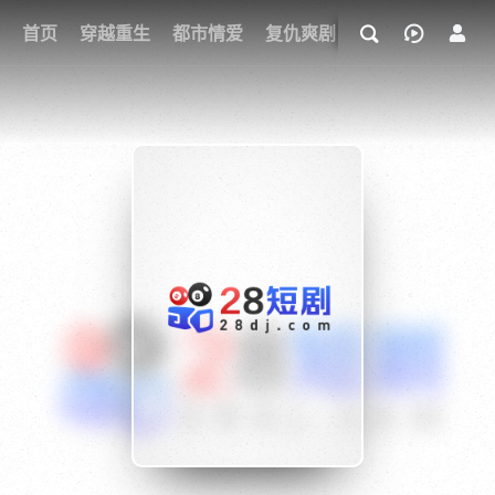
我的观影记录
首页
穿越重生
都市情爱
复仇爽剧
玄幻武侠
奇幻
{if condition="$obj.vod_points