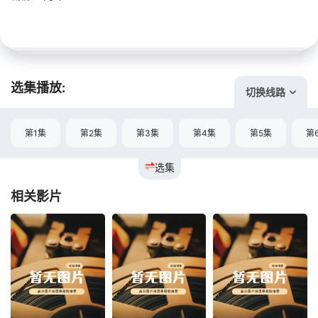
选集播放:
切换线路
第1集
第2集
第3集
第4集
第5集
第
选集
相关影片