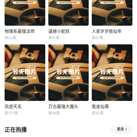
物理系最强法师
逼嫁小蛇妖
人家岁岁胜仙年
物理系最强法师
逼嫁小蛇妖
人家岁岁胜仙年
第50集
第61集
第67集
未知
未知
未知
凤逆天玄
万古最强大魔头
氪金仙尊
凤逆天玄
万古最强大魔头
氪金仙尊
第101集
第66集
第93集
未知
未知
未知
正在热播
更多