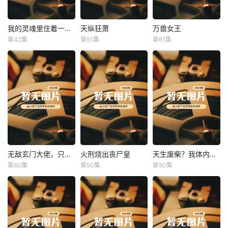
我的灵魂里住着一条龙
天纵狂萧
万兽女王
我的灵魂里住着一条龙
天纵狂萧
万兽女王
第42集
第51集
第61集
未知
未知
未知
无敌玄门大佬，只听姐姐的话
火刑烧出丧尸皇
天生废柴？我体内有神血
无敌玄门大佬，只听姐姐的话
火刑烧出丧尸皇
天生废柴？我体内有神血
第60集
第50集
第50集
未知
未知
未知