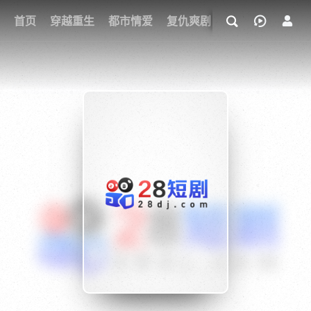
我的观影记录
首页
穿越重生
都市情爱
复仇爽剧
玄幻武侠
奇幻
{if condition="$obj.vod_points