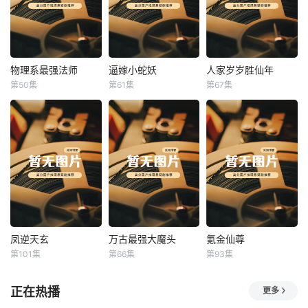
物理系最强法师
逼嫁小蛇妖
人家岁岁胜仙年
物理系最强法师
逼嫁小蛇妖
人家岁岁胜仙年
第50集
第61集
第67集
未知
未知
未知
凤逆天玄
万古最强大魔头
氪金仙尊
凤逆天玄
万古最强大魔头
氪金仙尊
第101集
第66集
第93集
未知
未知
未知
正在热播
更多