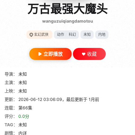
gt 0"}
万古最强大魔头
28短剧
wanguzuiqiangdamotou
玄幻武侠
动作
/
科幻
未知
内地
立即播放
收藏
导演：
未知
主演：
未知
上映：
未知
更新：
2026-06-12 03:06:09，最后更新于 1月前
连载：
第66集
评分：
0.0分
TAG：
未知
剧情：
内详