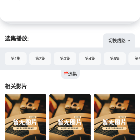
选集播放:
切换线路
第1集
第2集
第3集
第4集
第5集
第
选集
相关影片