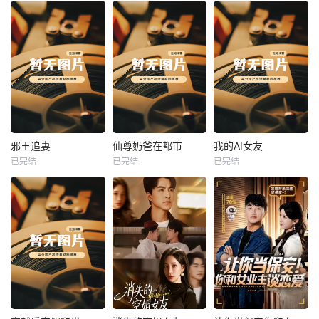
热播
热播
热播
邪王追妻
仙尊奶爸在都市
我的AI女友
已完结
已完结
已完结
邪王追妻
仙尊奶爸在都市
我的AI女友
未知
未知
未知
热播
热播
热播