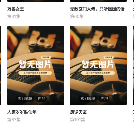
万兽女王
万兽女王
无敌玄门大佬，只听姐姐的话
无敌玄门大佬，只听姐姐的话
第61集
第60集
未知
未知
玄幻武侠
内地
玄幻武侠
内地
人家岁岁胜仙年
人家岁岁胜仙年
凤逆天玄
凤逆天玄
第67集
第101集
未知
未知