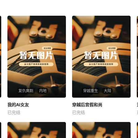
复仇爽剧
内地
穿越重生
大陆
热播
热播
我的AI女友
穿越后宫假和尚
我的AI女友
穿越后宫假和尚
已完结
已完结
未知
未知