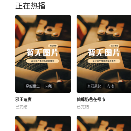
正在热播
穿越重生
内地
玄幻武侠
内地
热播
热播
邪王追妻
仙尊奶爸在都市
邪王追妻
仙尊奶爸在都市
已完结
已完结
未知
未知