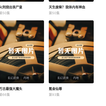
火刑烧出丧尸皇
火刑烧出丧尸皇
天生废柴？我体内有神血
天生废柴？我体内有神血
第50集
第50集
未知
未知
玄幻武侠
内地
玄幻武侠
内地
万古最强大魔头
万古最强大魔头
氪金仙尊
氪金仙尊
第66集
第93集
未知
未知