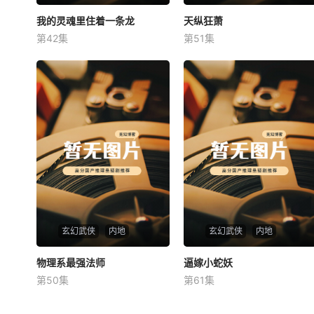
我的灵魂里住着一条龙
我的灵魂里住着一条龙
天纵狂萧
天纵狂萧
第42集
第51集
未知
未知
玄幻武侠
内地
玄幻武侠
内地
物理系最强法师
物理系最强法师
逼嫁小蛇妖
逼嫁小蛇妖
第50集
第61集
未知
未知