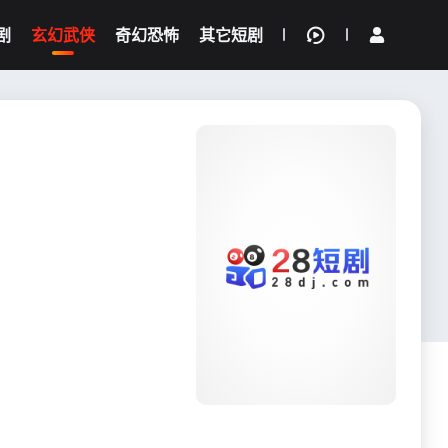
剧
玄幻武侠
奇幻恐怖
其它短剧
我的观影记录
{if condition="$obj.vod_points
gt 0"}