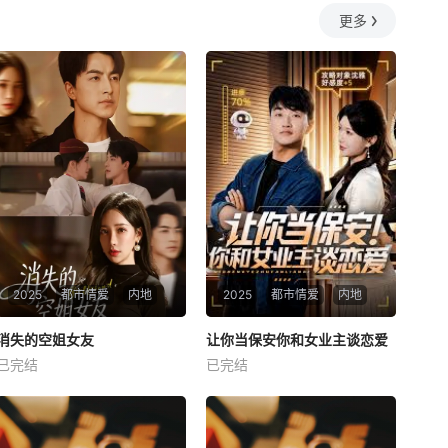
更多
2025
都市情爱
内地
2025
都市情爱
内地
热播
热播
消失的空姐女友
让你当保安你和女业主谈恋爱
消失的空姐女友
让你当保安你和女业主谈恋爱
已完结
已完结
未知
未知