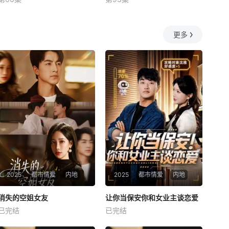
未知
未知
更多
2025
都市情爱
内地
2025
都市情爱
内地
热播
热播
消失的空姐女友
让你当保安你和女业主谈恋爱
消失的空姐女友
让你当保安你和女业主谈恋爱
已完结
已完结
未知
未知