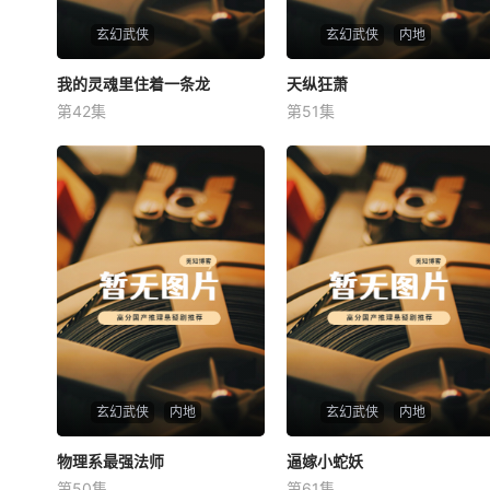
玄幻武侠
玄幻武侠
内地
我的灵魂里住着一条龙
我的灵魂里住着一条龙
天纵狂萧
天纵狂萧
第42集
第51集
未知
未知
玄幻武侠
内地
玄幻武侠
内地
物理系最强法师
物理系最强法师
逼嫁小蛇妖
逼嫁小蛇妖
第50集
第61集