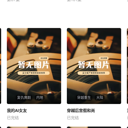
未知
未知
复仇爽剧
内地
穿越重生
大陆
热播
热播
我的AI女友
穿越后宫假和尚
我的AI女友
穿越后宫假和尚
已完结
已完结
未知
未知