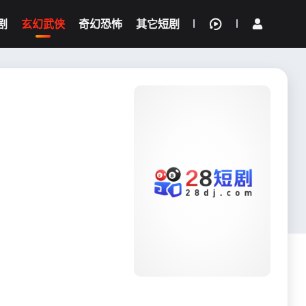
剧
玄幻武侠
奇幻恐怖
其它短剧
我的观影记录
{if condition="$obj.vod_points
gt 0"}