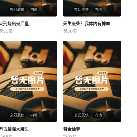
玄幻武侠
内地
玄幻武侠
内地
火刑烧出丧尸皇
火刑烧出丧尸皇
天生废柴？我体内有神血
天生废柴？我体内有神血
第50集
第50集
未知
未知
玄幻武侠
内地
玄幻武侠
内地
万古最强大魔头
万古最强大魔头
氪金仙尊
氪金仙尊
第66集
第93集