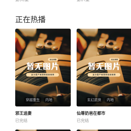
未知
未知
正在热播
穿越重生
内地
玄幻武侠
内地
热播
热播
邪王追妻
仙尊奶爸在都市
邪王追妻
仙尊奶爸在都市
已完结
已完结
未知
未知