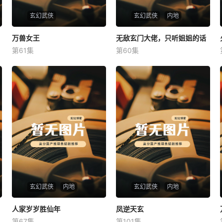
玄幻武侠
玄幻武侠
内地
万兽女王
万兽女王
无敌玄门大佬，只听姐姐的话
无敌玄门大佬，只听姐姐的话
第61集
第60集
未知
未知
玄幻武侠
内地
玄幻武侠
内地
人家岁岁胜仙年
人家岁岁胜仙年
凤逆天玄
凤逆天玄
第67集
第101集