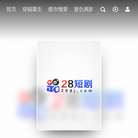
我的观影记录
首页
穿越重生
都市情爱
复仇爽剧
玄幻武侠
奇幻
{if condition="$obj.vod_points