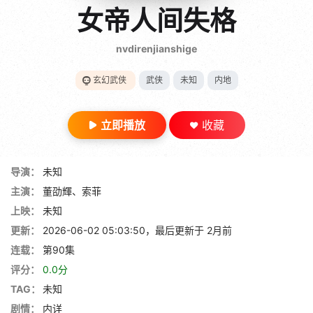
gt 0"}
女帝人间失格
28短剧
nvdirenjianshige
玄幻武侠
武侠
未知
内地
立即播放
收藏
导演：
未知
主演：
董劭輝、索菲
上映：
未知
更新：
2026-06-02 05:03:50，最后更新于 2月前
连载：
第90集
评分：
0.0分
TAG：
未知
剧情：
内详