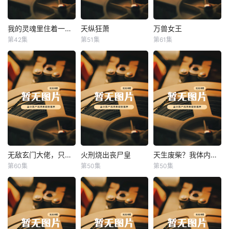
我的灵魂里住着一条龙
天纵狂萧
万兽女王
我的灵魂里住着一条龙
天纵狂萧
万兽女王
第42集
第51集
第61集
未知
未知
未知
无敌玄门大佬，只听姐姐的话
火刑烧出丧尸皇
天生废柴？我体内有神血
无敌玄门大佬，只听姐姐的话
火刑烧出丧尸皇
天生废柴？我体内有神血
第60集
第50集
第50集
未知
未知
未知