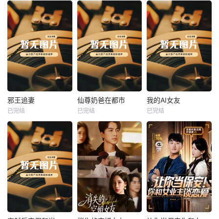
热播
热播
热播
邪王追妻
仙尊奶爸在都市
我的AI女友
已完结
已完结
已完结
邪王追妻
仙尊奶爸在都市
我的AI女友
未知
未知
未知
热播
热播
热播