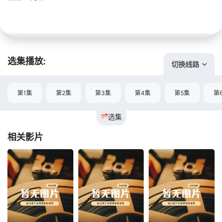
选集播放:
切换线路
第1集
第2集
第3集
第4集
第5集
第
选集
相关影片