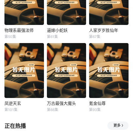
物理系最强法师
逼嫁小蛇妖
人家岁岁胜仙年
物理系最强法师
逼嫁小蛇妖
人家岁岁胜仙年
第50集
第61集
第67集
未知
未知
未知
凤逆天玄
万古最强大魔头
氪金仙尊
凤逆天玄
万古最强大魔头
氪金仙尊
第101集
第66集
第93集
未知
未知
未知
正在热播
更多