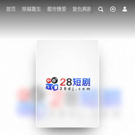
我的观影记录
首页
穿越重生
都市情爱
复仇爽剧
玄幻武侠
奇幻
{if condition="$obj.vod_points