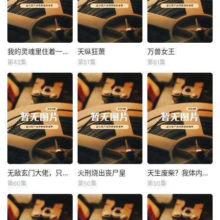
我的灵魂里住着一条龙
天纵狂萧
万兽女王
我的灵魂里住着一条龙
天纵狂萧
万兽女王
第42集
第51集
第61集
未知
未知
未知
无敌玄门大佬，只听姐姐的话
火刑烧出丧尸皇
天生废柴？我体内有神血
无敌玄门大佬，只听姐姐的话
火刑烧出丧尸皇
天生废柴？我体内有神血
第60集
第50集
第50集
未知
未知
未知