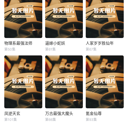
物理系最强法师
逼嫁小蛇妖
人家岁岁胜仙年
物理系最强法师
逼嫁小蛇妖
人家岁岁胜仙年
第50集
第61集
第67集
未知
未知
未知
凤逆天玄
万古最强大魔头
氪金仙尊
凤逆天玄
万古最强大魔头
氪金仙尊
第101集
第66集
第93集
未知
未知
未知