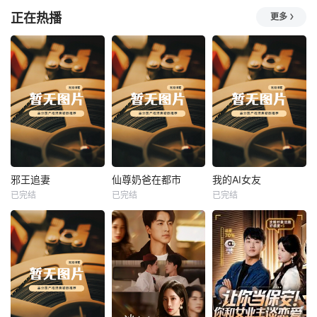
正在热播
更多
热播
热播
热播
邪王追妻
仙尊奶爸在都市
我的AI女友
已完结
已完结
已完结
邪王追妻
仙尊奶爸在都市
我的AI女友
未知
未知
未知