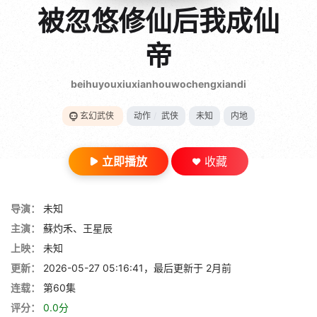
gt 0"}
被忽悠修仙后我成仙
28短剧
帝
beihuyouxiuxianhouwochengxiandi
玄幻武侠
动作
/
武侠
未知
内地
立即播放
收藏
导演：
未知
主演：
蘇灼禾、王星辰
上映：
未知
更新：
2026-05-27 05:16:41，最后更新于 2月前
连载：
第60集
评分：
0.0分