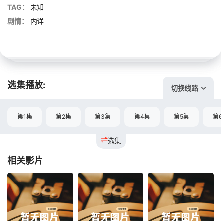
TAG：
未知
剧情：
内详
选集播放:
切换线路
第1集
第2集
第3集
第4集
第5集
第
选集
相关影片