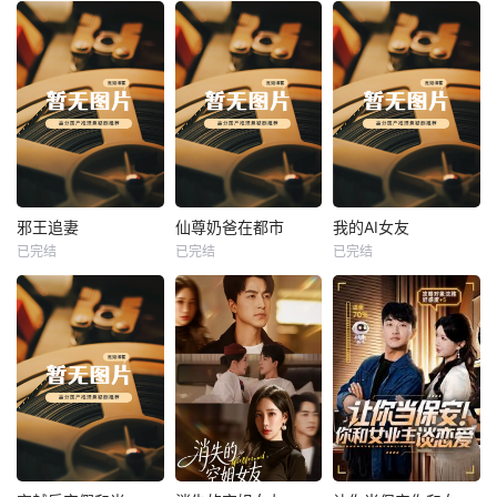
热播
热播
热播
邪王追妻
仙尊奶爸在都市
我的AI女友
已完结
已完结
已完结
邪王追妻
仙尊奶爸在都市
我的AI女友
未知
未知
未知
热播
热播
热播