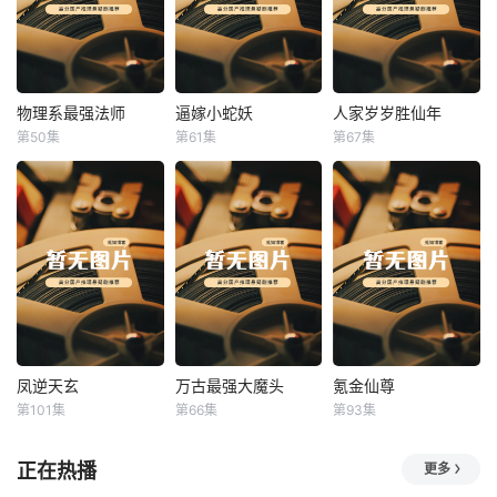
物理系最强法师
逼嫁小蛇妖
人家岁岁胜仙年
物理系最强法师
逼嫁小蛇妖
人家岁岁胜仙年
第50集
第61集
第67集
未知
未知
未知
凤逆天玄
万古最强大魔头
氪金仙尊
凤逆天玄
万古最强大魔头
氪金仙尊
第101集
第66集
第93集
未知
未知
未知
正在热播
更多