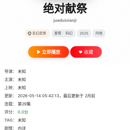
gt 0"}
绝对献祭
28短剧
jueduixianji
玄幻武侠
爱情
/
科幻
2025
内地
立即播放
收藏
导演：
未知
主演：
未知
上映：
未知
更新：
2026-05-14 05:42:13，最后更新于 2月前
连载：
第29集
评分：
0.0分
TAG：
未知
剧情：
内详