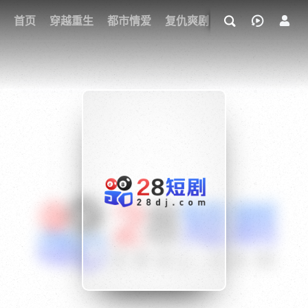
我的观影记录
首页
穿越重生
都市情爱
复仇爽剧
玄幻武侠
奇幻
{if condition="$obj.vod_points