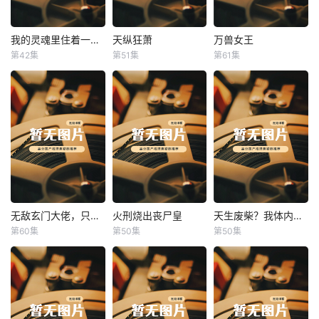
我的灵魂里住着一条龙
天纵狂萧
万兽女王
我的灵魂里住着一条龙
天纵狂萧
万兽女王
第42集
第51集
第61集
未知
未知
未知
无敌玄门大佬，只听姐姐的话
火刑烧出丧尸皇
天生废柴？我体内有神血
无敌玄门大佬，只听姐姐的话
火刑烧出丧尸皇
天生废柴？我体内有神血
第60集
第50集
第50集
未知
未知
未知