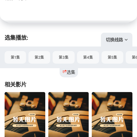
选集播放:
切换线路
第1集
第2集
第3集
第4集
第5集
第
选集
相关影片