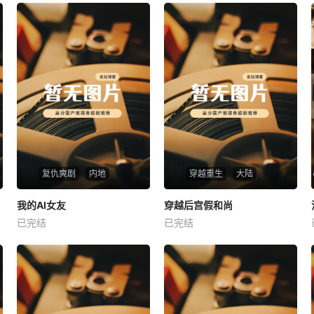
复仇爽剧
内地
穿越重生
大陆
热播
热播
我的AI女友
穿越后宫假和尚
我的AI女友
穿越后宫假和尚
已完结
已完结
未知
未知