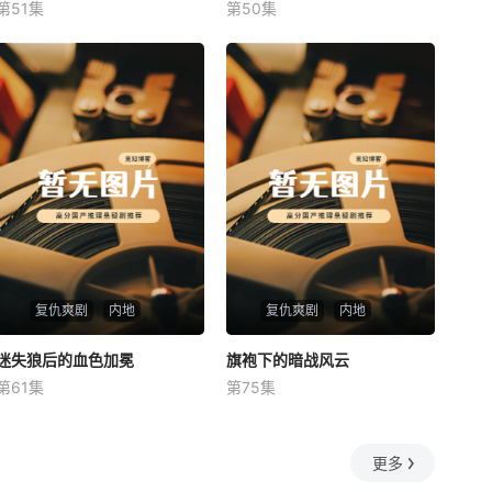
第51集
第50集
未知
未知
复仇爽剧
内地
复仇爽剧
内地
迷失狼后的血色加冕
迷失狼后的血色加冕
旗袍下的暗战风云
旗袍下的暗战风云
第61集
第75集
未知
未知
更多