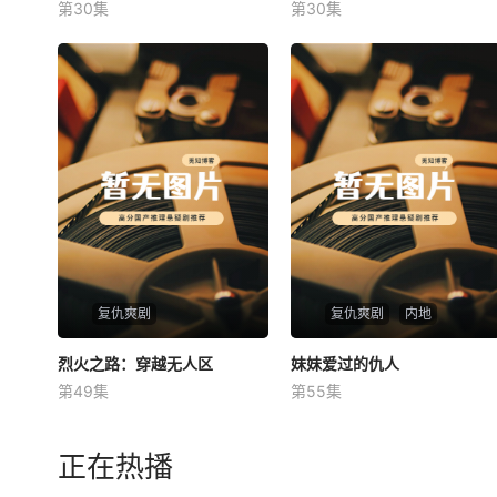
第30集
第30集
未知
未知
复仇爽剧
复仇爽剧
内地
烈火之路：穿越无人区
烈火之路：穿越无人区
妹妹爱过的仇人
妹妹爱过的仇人
第49集
第55集
未知
未知
正在热播