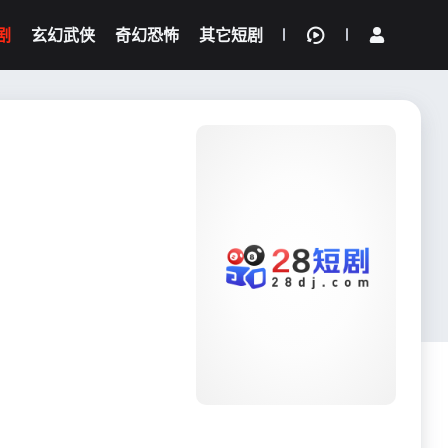
剧
玄幻武侠
奇幻恐怖
其它短剧
我的观影记录
{if condition="$obj.vod_points
gt 0"}