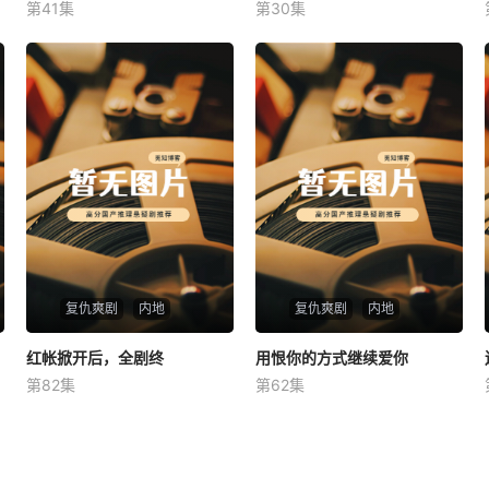
第41集
第30集
未知
未知
复仇爽剧
内地
复仇爽剧
内地
红帐掀开后，全剧终
红帐掀开后，全剧终
用恨你的方式继续爱你
用恨你的方式继续爱你
第82集
第62集
未知
未知