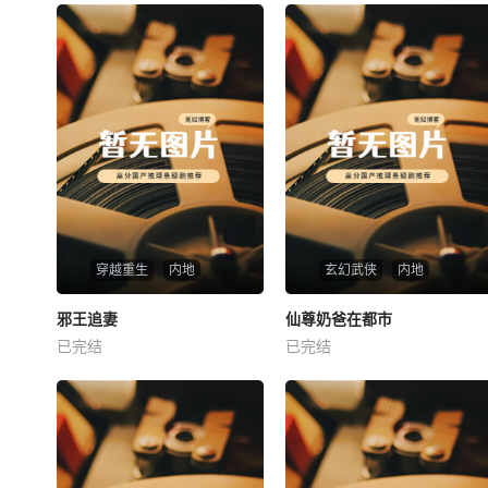
穿越重生
内地
玄幻武侠
内地
热播
热播
邪王追妻
仙尊奶爸在都市
邪王追妻
仙尊奶爸在都市
已完结
已完结
未知
未知