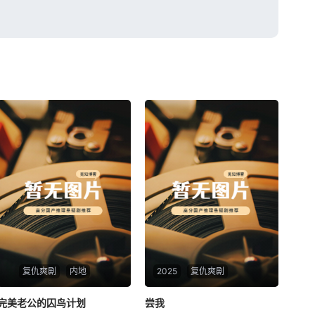
复仇爽剧
内地
2025
复仇爽剧
完美老公的囚鸟计划
完美老公的囚鸟计划
尝我
尝我