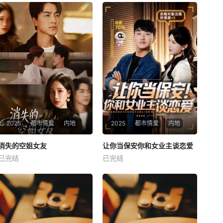
2025
都市情爱
内地
2025
都市情爱
内地
热播
热播
消失的空姐女友
让你当保安你和女业主谈恋爱
消失的空姐女友
让你当保安你和女业主谈恋爱
已完结
已完结
未知
未知