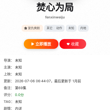
gt 0"}
焚心为局
28短剧
fenxinweiju
复仇爽剧
其它
/
动作
未知
内地
立即播放
收藏
导演：
未知
主演：
未知
上映：
未知
更新：
2026-07-06 06:44:07，最后更新于 1月前
备注：
第69集
评分：
0.0分
TAG：
未知
剧情：
内详