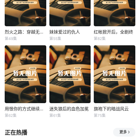
烈火之路：穿越无人区
妹妹爱过的仇人
红帐掀开后，全剧终
烈火之路：穿越无人区
妹妹爱过的仇人
红帐掀开后，全剧终
第49集
第55集
第82集
未知
未知
未知
用恨你的方式继续爱你
迷失狼后的血色加冕
旗袍下的暗战风云
用恨你的方式继续爱你
迷失狼后的血色加冕
旗袍下的暗战风云
第62集
第61集
第75集
未知
未知
未知
正在热播
更多