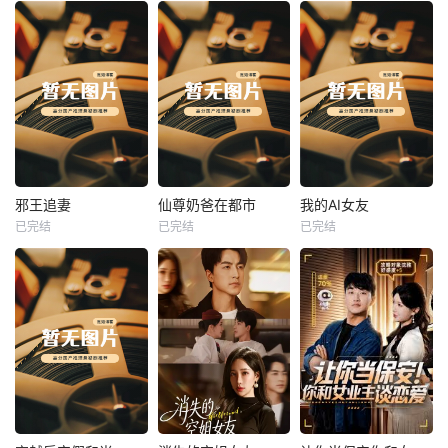
热播
热播
热播
邪王追妻
仙尊奶爸在都市
我的AI女友
已完结
已完结
已完结
邪王追妻
仙尊奶爸在都市
我的AI女友
未知
未知
未知
热播
热播
热播