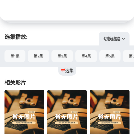
选集播放:
切换线路
第1集
第2集
第3集
第4集
第5集
第
选集
相关影片