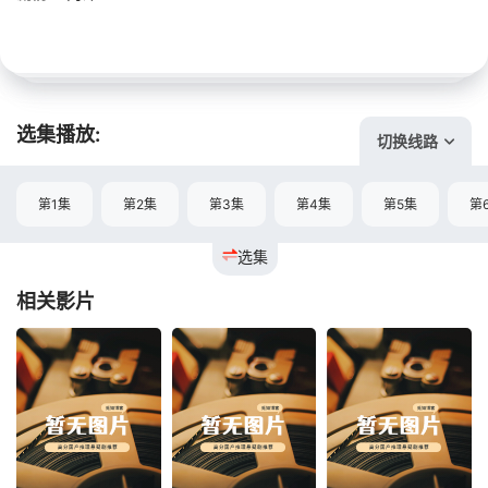
选集播放:
切换线路
第1集
第2集
第3集
第4集
第5集
第
选集
相关影片