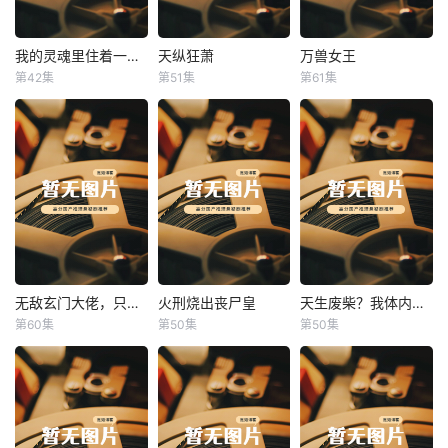
我的灵魂里住着一条龙
天纵狂萧
万兽女王
我的灵魂里住着一条龙
天纵狂萧
万兽女王
第42集
第51集
第61集
未知
未知
未知
无敌玄门大佬，只听姐姐的话
火刑烧出丧尸皇
天生废柴？我体内有神血
无敌玄门大佬，只听姐姐的话
火刑烧出丧尸皇
天生废柴？我体内有神血
第60集
第50集
第50集
未知
未知
未知