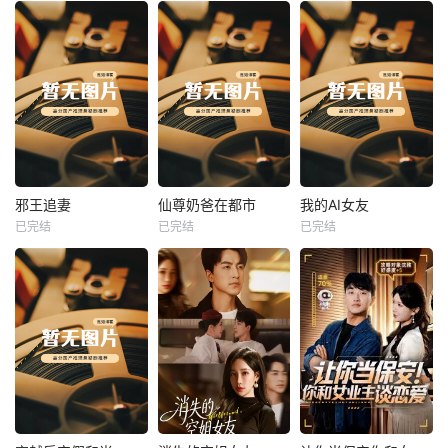
热播
热播
热播
邪王追妻
仙尊奶爸在都市
我的AI女友
已完结
已完结
已完结
邪王追妻
仙尊奶爸在都市
我的AI女友
未知
未知
未知
热播
热播
热播