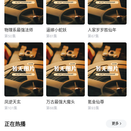
物理系最强法师
逼嫁小蛇妖
人家岁岁胜仙年
物理系最强法师
逼嫁小蛇妖
人家岁岁胜仙年
第50集
第61集
第67集
未知
未知
未知
凤逆天玄
万古最强大魔头
氪金仙尊
凤逆天玄
万古最强大魔头
氪金仙尊
第101集
第66集
第93集
未知
未知
未知
正在热播
更多