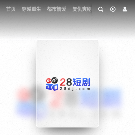
我的观影记录
首页
穿越重生
都市情爱
复仇爽剧
玄幻武侠
奇幻
{if condition="$obj.vod_points