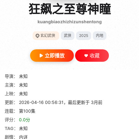
gt 0"}
狂飙之至尊神瞳
28短剧
kuangbiaozhizhizunshentong
玄幻武侠
武侠
2025
内地
立即播放
收藏
导演：
未知
主演：
未知
上映：
未知
更新：
2026-04-16 00:56:31，最后更新于 3月前
连载：
第100集
评分：
0.0分
TAG：
未知
剧情：
内详