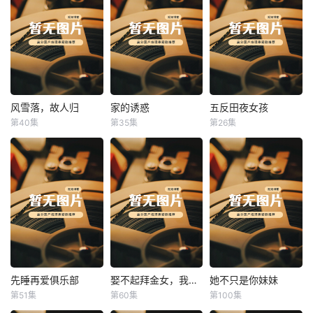
风雪落，故人归
家的诱惑
五反田夜女孩
风雪落，故人归
家的诱惑
五反田夜女孩
第40集
第35集
第26集
未知
未知
未知
先睡再爱俱乐部
娶不起拜金女，我回家当首富
她不只是你妹妹
先睡再爱俱乐部
娶不起拜金女，我回家当首富
她不只是你妹妹
第51集
第60集
第100集
未知
未知
未知