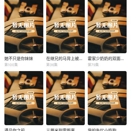
她不只是你妹妹
在继兄的马背上被他占有
霍家少奶奶的双面人生
她不只是你妹妹
在继兄的马背上被他占有
霍家少奶奶的双面人生
第100集
第36集
第79集
未知
未知
未知
遇见你之前
三厘米到零距离
我的失忆小奶狗