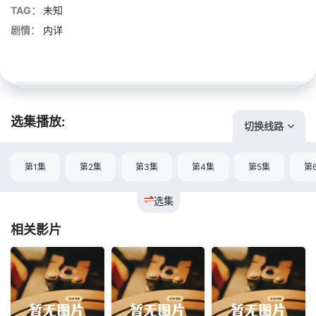
TAG：
未知
剧情：
内详
选集播放:
切换线路
第1集
第2集
第3集
第4集
第5集
第
选集
相关影片