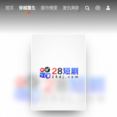
我的观影记录
首页
穿越重生
都市情爱
复仇爽剧
玄幻武侠
奇幻
{if condition="$obj.vod_points