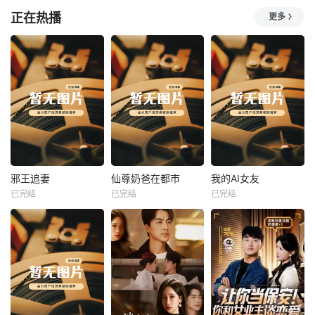
正在热播
更多
热播
热播
热播
邪王追妻
仙尊奶爸在都市
我的AI女友
已完结
已完结
已完结
邪王追妻
仙尊奶爸在都市
我的AI女友
未知
未知
未知