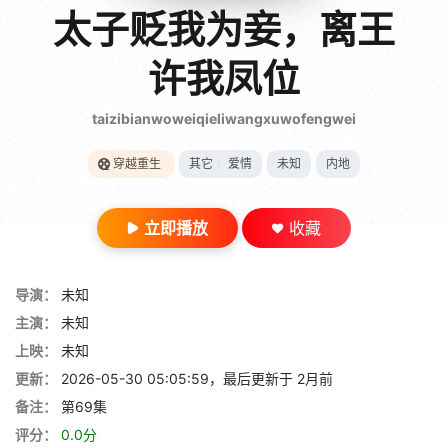
gt 0"}
太子贬我为妾，离王
28短剧
许我凤位
taizibianwoweiqieliwangxuwofengwei
穿越重生
其它
/
爱情
未知
内地
立即播放
收藏
导演：
未知
主演：
未知
上映：
未知
更新：
2026-05-30 05:05:59，最后更新于 2月前
备注：
第69集
评分：
0.0分