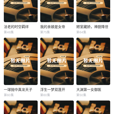
法老的时空羁绊
我的亲娘是女帝
陋室藏娇，神厨降世
法老的时空羁绊
我的亲娘是女帝
陋室藏娇，神厨降世
第46集
第75集
第64集
未知
未知
未知
一球抛中真龙天子
浮生一梦双莲开
大渊第一女御医
一球抛中真龙天子
浮生一梦双莲开
大渊第一女御医
第60集
第60集
第50集
未知
未知
未知