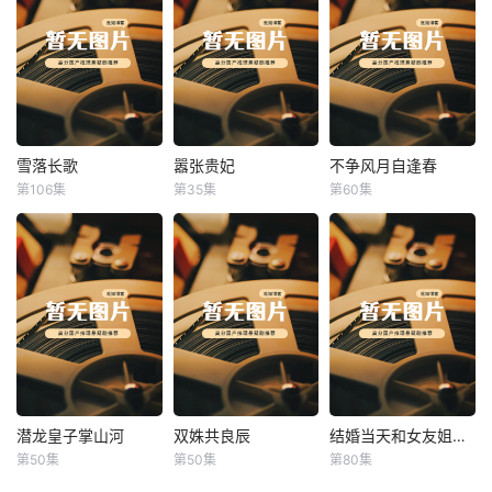
雪落长歌
嚣张贵妃
不争风月自逢春
雪落长歌
嚣张贵妃
不争风月自逢春
第106集
第35集
第60集
未知
未知
未知
潜龙皇子掌山河
双姝共良辰
结婚当天和女友姐姐一起穿越了
潜龙皇子掌山河
双姝共良辰
结婚当天和女友姐姐一起穿越了
第50集
第50集
第80集
未知
未知
何釗遠、邵依蕊