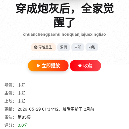
gt 0"}
穿成炮灰后，全家觉
28短剧
醒了
chuanchengpaohuihouquanjiajuexingliao
穿越重生
爱情
未知
内地
立即播放
收藏
导演：
未知
主演：
未知
上映：
未知
更新：
2026-05-29 01:34:12，最后更新于 2月前
备注：
第85集
评分：
0.0分