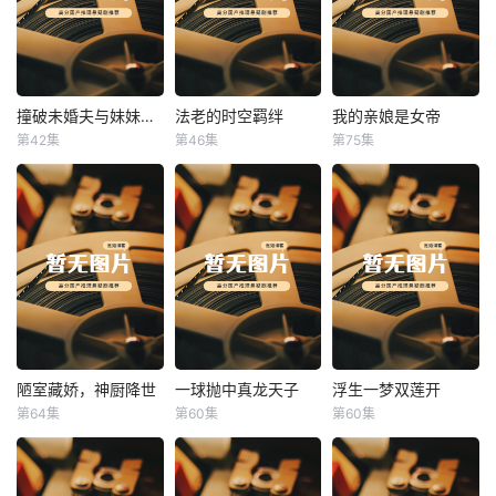
撞破未婚夫与妹妹打野战
法老的时空羁绊
我的亲娘是女帝
撞破未婚夫与妹妹打野战
法老的时空羁绊
我的亲娘是女帝
第42集
第46集
第75集
未知
未知
未知
陋室藏娇，神厨降世
一球抛中真龙天子
浮生一梦双莲开
陋室藏娇，神厨降世
一球抛中真龙天子
浮生一梦双莲开
第64集
第60集
第60集
未知
未知
未知