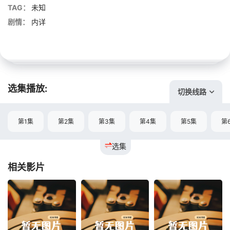
TAG：
未知
剧情：
内详
选集播放:
切换线路
第1集
第2集
第3集
第4集
第5集
第
选集
相关影片