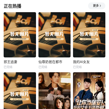
正在热播
更多
热播
热播
热播
邪王追妻
仙尊奶爸在都市
我的AI女友
已完结
已完结
已完结
邪王追妻
仙尊奶爸在都市
我的AI女友
未知
未知
未知