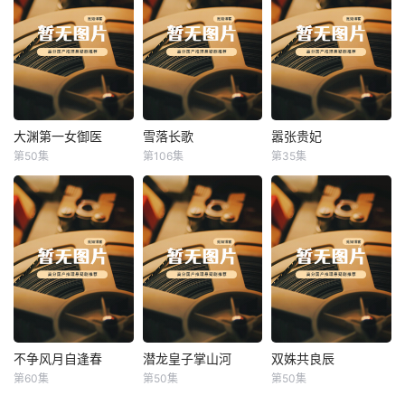
大渊第一女御医
雪落长歌
嚣张贵妃
大渊第一女御医
雪落长歌
嚣张贵妃
第50集
第106集
第35集
未知
未知
未知
不争风月自逢春
潜龙皇子掌山河
双姝共良辰
不争风月自逢春
潜龙皇子掌山河
双姝共良辰
第60集
第50集
第50集
未知
未知
未知