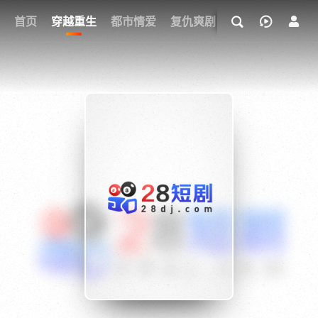
我的观影记录
首页
穿越重生
都市情爱
复仇爽剧
玄幻武侠
奇幻
{if condition="$obj.vod_points