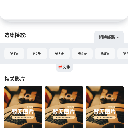
选集播放:
切换线路
第1集
第2集
第3集
第4集
第5集
第
选集
相关影片