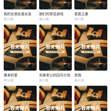
我的女朋友是女巫
她们的禁忌游戏
首富之妻
我的女朋友是女巫
她们的禁忌游戏
首富之妻
第30集
第30集
第41集
未知
未知
未知
重来的爱
完美老公的囚鸟计划
尝我
重来的爱
完美老公的囚鸟计划
尝我
第30集
第51集
第50集
未知
未知
未知