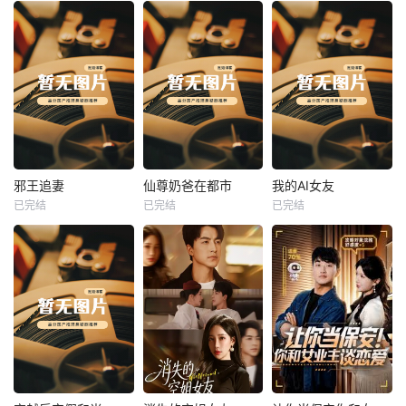
热播
热播
热播
邪王追妻
仙尊奶爸在都市
我的AI女友
已完结
已完结
已完结
邪王追妻
仙尊奶爸在都市
我的AI女友
未知
未知
未知
热播
热播
热播