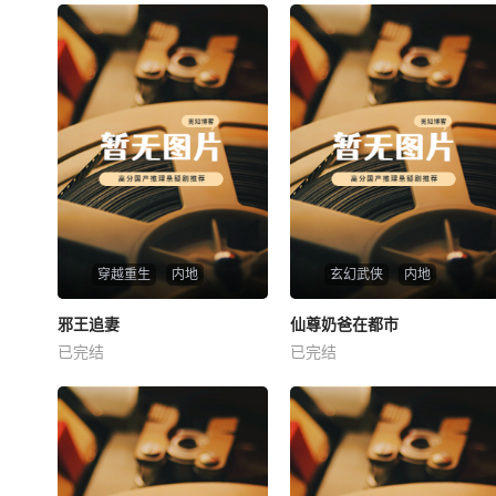
穿越重生
内地
玄幻武侠
内地
热播
热播
邪王追妻
仙尊奶爸在都市
邪王追妻
仙尊奶爸在都市
已完结
已完结
未知
未知