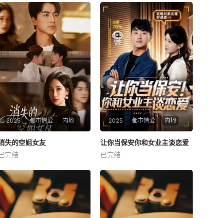
2025
都市情爱
内地
2025
都市情爱
内地
热播
热播
消失的空姐女友
让你当保安你和女业主谈恋爱
消失的空姐女友
让你当保安你和女业主谈恋爱
已完结
已完结
未知
未知