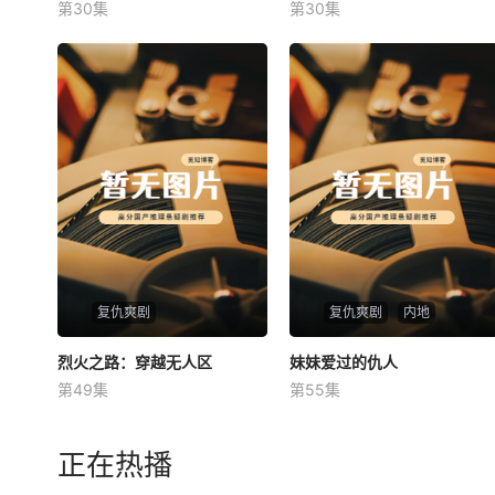
第30集
第30集
未知
未知
复仇爽剧
复仇爽剧
内地
烈火之路：穿越无人区
烈火之路：穿越无人区
妹妹爱过的仇人
妹妹爱过的仇人
第49集
第55集
未知
未知
正在热播