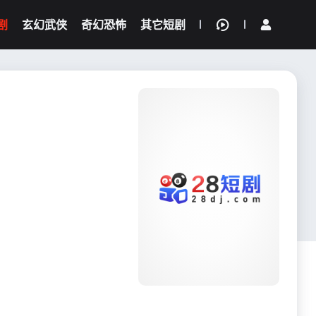
剧
玄幻武侠
奇幻恐怖
其它短剧
我的观影记录
{if condition="$obj.vod_points
gt 0"}