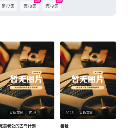
最新
最新
第77集
第78集
第79集
复仇爽剧
内地
2025
复仇爽剧
完美老公的囚鸟计划
完美老公的囚鸟计划
尝我
尝我