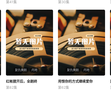
第41集
第30集
未知
未知
复仇爽剧
内地
复仇爽剧
内地
红帐掀开后，全剧终
红帐掀开后，全剧终
用恨你的方式继续爱你
用恨你的方式继续爱你
第82集
第62集
未知
未知