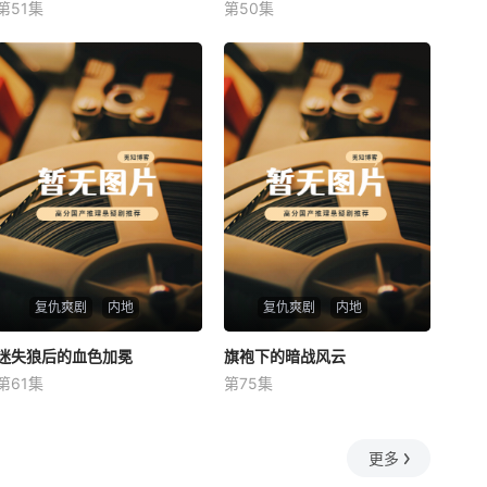
第51集
第50集
未知
未知
复仇爽剧
内地
复仇爽剧
内地
迷失狼后的血色加冕
迷失狼后的血色加冕
旗袍下的暗战风云
旗袍下的暗战风云
第61集
第75集
未知
未知
更多