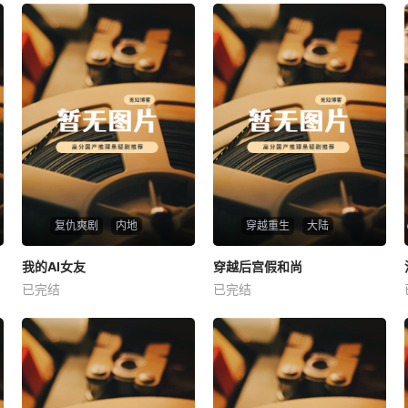
复仇爽剧
内地
穿越重生
大陆
热播
热播
我的AI女友
穿越后宫假和尚
我的AI女友
穿越后宫假和尚
已完结
已完结
未知
未知