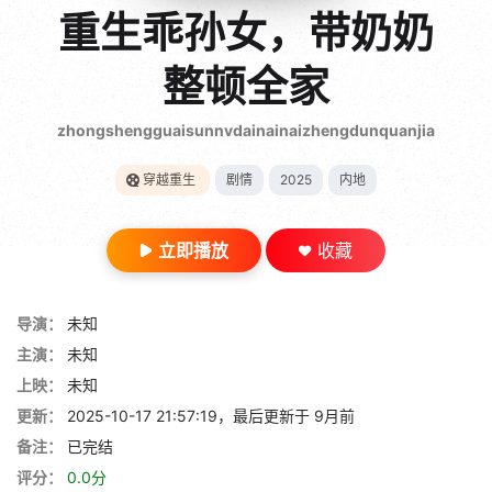
gt 0"}
重生乖孙女，带奶奶
28短剧
整顿全家
zhongshengguaisunnvdainainaizhengdunquanjia
穿越重生
剧情
2025
内地
立即播放
收藏
导演：
未知
主演：
未知
上映：
未知
更新：
2025-10-17 21:57:19，最后更新于 9月前
备注：
已完结
评分：
0.0分