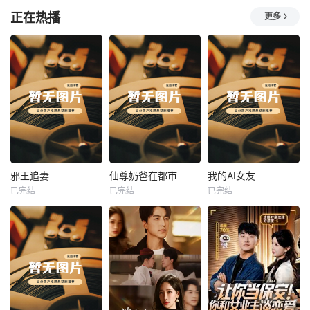
正在热播
更多
热播
热播
热播
邪王追妻
仙尊奶爸在都市
我的AI女友
已完结
已完结
已完结
邪王追妻
仙尊奶爸在都市
我的AI女友
未知
未知
未知