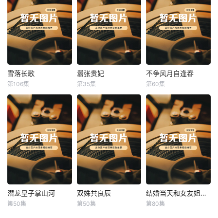
雪落长歌
嚣张贵妃
不争风月自逢春
雪落长歌
嚣张贵妃
不争风月自逢春
第106集
第35集
第60集
未知
未知
未知
潜龙皇子掌山河
双姝共良辰
结婚当天和女友姐姐一起穿越了
潜龙皇子掌山河
双姝共良辰
结婚当天和女友姐姐一起穿越了
第50集
第50集
第80集
未知
未知
何釗遠、邵依蕊