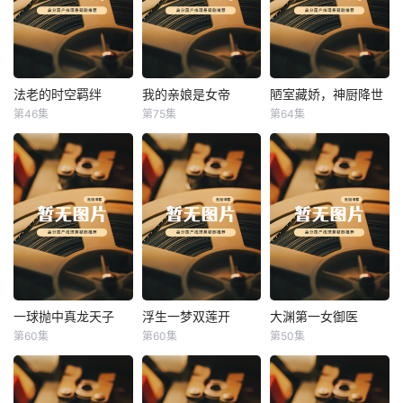
法老的时空羁绊
我的亲娘是女帝
陋室藏娇，神厨降世
法老的时空羁绊
我的亲娘是女帝
陋室藏娇，神厨降世
第46集
第75集
第64集
未知
未知
未知
一球抛中真龙天子
浮生一梦双莲开
大渊第一女御医
一球抛中真龙天子
浮生一梦双莲开
大渊第一女御医
第60集
第60集
第50集
未知
未知
未知