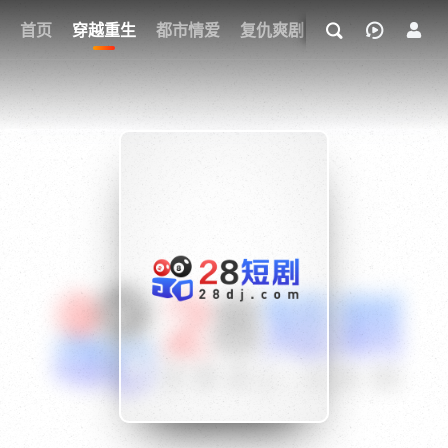
我的观影记录
首页
穿越重生
都市情爱
复仇爽剧
玄幻武侠
奇幻
{if condition="$obj.vod_points