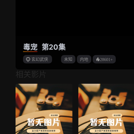
毒宠
第20集
玄幻武侠
未知
内地
28601+
相关影片