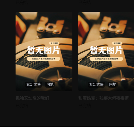
邪王追妻
仙尊奶爸在都市
已完结
已完结
未知
未知
玄幻武侠
内地
玄幻武侠
内地
热播
热播
孤独又灿烂的我们
甜蜜婚宠：残疾大佬夜夜撩
孤独又灿烂的我们
甜蜜婚宠：残疾大佬夜夜撩
已完结
已完结
未知
未知