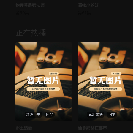
物理系最强法师
物理系最强法师
逼嫁小蛇妖
逼嫁小蛇妖
第50集
第61集
未知
未知
正在热播
穿越重生
内地
玄幻武侠
内地
热播
热播
邪王追妻
仙尊奶爸在都市