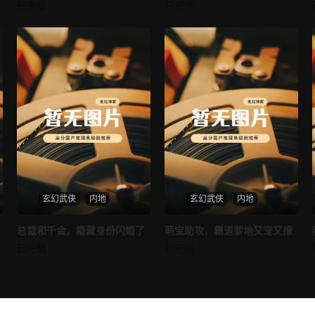
我的AI女友
穿越后宫假和尚
已完结
已完结
未知
未知
玄幻武侠
内地
玄幻武侠
内地
热播
热播
总裁和千金，隐藏身份闪婚了
萌宝助攻，霸道爹地又宠又撩
总裁和千金，隐藏身份闪婚了
萌宝助攻，霸道爹地又宠又撩
已完结
已完结
未知
未知