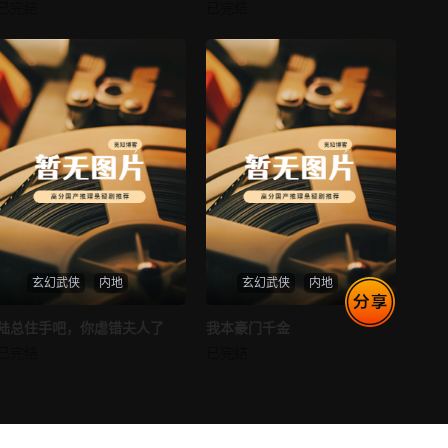
消失的空姐女友
让你当保安你和女业主谈恋爱
已完结
已完结
最新
未知
未知
第77集
第78集
最新
第79集
玄幻武侠
内地
玄幻武侠
内地
热播
热播
陆总住手吧，你虐错夫人了
我本豪门千金
陆总住手吧，你虐错夫人了
我本豪门千金
已完结
已完结
未知
未知