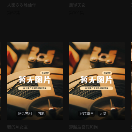
人家岁岁胜仙年
人家岁岁胜仙年
凤逆天玄
凤逆天玄
第67集
第101集
未知
未知
复仇爽剧
内地
穿越重生
大陆
热播
热播
我的AI女友
穿越后宫假和尚