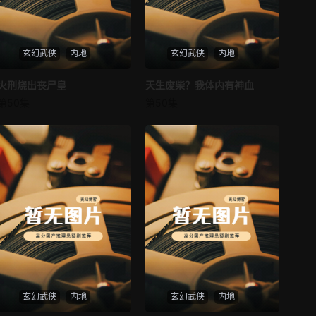
第37集
第38集
玄幻武侠
内地
玄幻武侠
内地
第39集
第40集
火刑烧出丧尸皇
火刑烧出丧尸皇
天生废柴？我体内有神血
天生废柴？我体内有神血
第41集
第42集
第50集
第50集
未知
未知
第43集
第44集
第45集
第46集
第47集
第48集
第49集
第50集
第51集
第52集
第53集
第54集
玄幻武侠
内地
玄幻武侠
内地
第55集
第56集