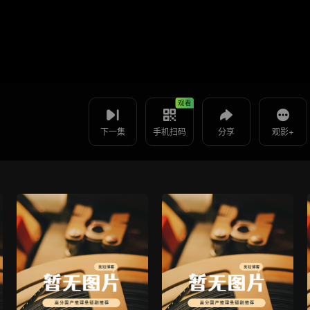
视频报错
如果是遇到无法播放请提交反馈
使用 手机浏览器 扫码观看
投屏到电视
毒宠 -第20集
教程：把手机影片投到电视上播放
观看
下一集
手机扫码
分享
观影+