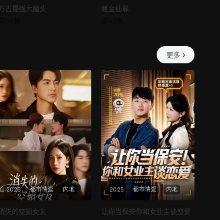
万古最强大魔头
万古最强大魔头
氪金仙尊
氪金仙尊
第57集
第58集
第66集
第93集
未知
未知
第59集
第60集
更多
第61集
第62集
第63集
第64集
第65集
第66集
第67集
第68集
第69集
第70集
第71集
第72集
2025
都市情爱
内地
2025
都市情爱
内地
第73集
第74集
热播
热播
消失的空姐女友
让你当保安你和女业主谈恋爱
第75集
第76集