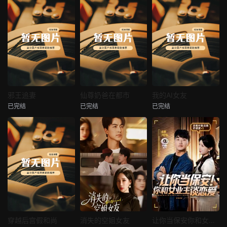
热播
热播
热播
邪王追妻
仙尊奶爸在都市
我的AI女友
已完结
已完结
已完结
邪王追妻
仙尊奶爸在都市
我的AI女友
未知
未知
未知
热播
热播
热播
穿越后宫假和尚
消失的空姐女友
让你当保安你和女业主谈恋爱