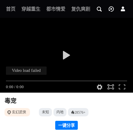
我的观影记录
首页
穿越重生
都市情爱
复仇爽剧
玄幻武侠
奇幻
毒宠
玄幻武侠
未知
内地
28576+
一键分享