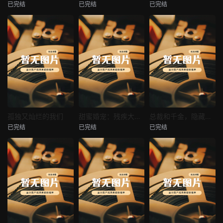
已完结
已完结
已完结
穿越后宫假和尚
消失的空姐女友
让你当保安你和女业主谈恋爱
未知
未知
未知
热播
热播
热播
孤独又灿烂的我们
甜蜜婚宠：残疾大佬夜夜撩
总裁和千金，隐藏身份闪婚了
已完结
已完结
已完结
孤独又灿烂的我们
甜蜜婚宠：残疾大佬夜夜撩
总裁和千金，隐藏身份闪婚了
未知
未知
未知