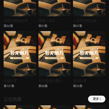
物理系最强法师
逼嫁小蛇妖
人家岁岁胜仙年
物理系最强法师
逼嫁小蛇妖
人家岁岁胜仙年
第50集
第61集
第67集
未知
未知
未知
凤逆天玄
万古最强大魔头
氪金仙尊
凤逆天玄
万古最强大魔头
氪金仙尊
第101集
第66集
第93集
未知
未知
未知
正在热播
更多