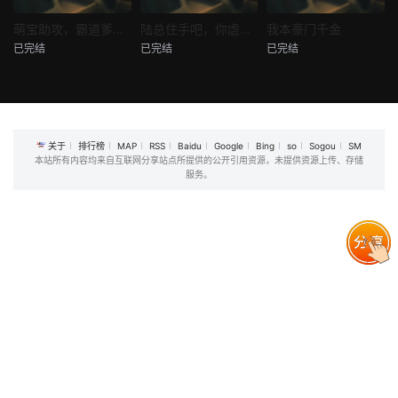
热播
热播
热播
萌宝助攻，霸道爹地又宠又撩
陆总住手吧，你虐错夫人了
我本豪门千金
已完结
已完结
已完结
萌宝助攻，霸道爹地又宠又撩
陆总住手吧，你虐错夫人了
我本豪门千金
未知
未知
未知
关于
排行榜
MAP
RSS
Baidu
Google
Bing
so
Sogou
SM
本站所有内容均来自互联网分享站点所提供的公开引用资源，未提供资源上传、存储
服务。