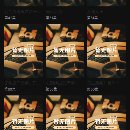
我的灵魂里住着一条龙
天纵狂萧
万兽女王
我的灵魂里住着一条龙
天纵狂萧
万兽女王
第42集
第51集
第61集
未知
未知
未知
无敌玄门大佬，只听姐姐的话
火刑烧出丧尸皇
天生废柴？我体内有神血
无敌玄门大佬，只听姐姐的话
火刑烧出丧尸皇
天生废柴？我体内有神血
第60集
第50集
第50集
未知
未知
未知