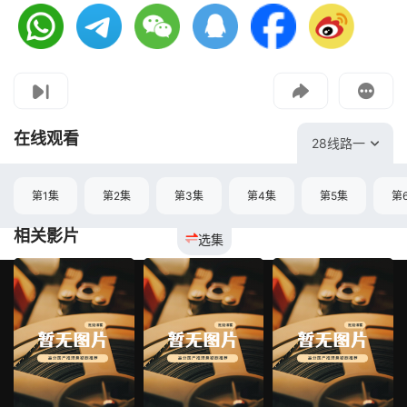
视频报错
如果是遇到无法播放请提交反馈
投屏到电视
教程：把手机影片投到电视上播放
在线观看
28线路一
第1集
第2集
第3集
第4集
第5集
第
相关影片
选集