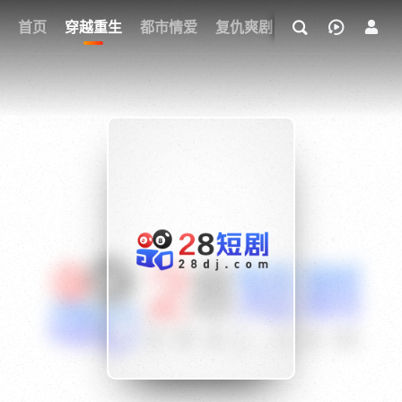
我的观影记录
首页
穿越重生
都市情爱
复仇爽剧
玄幻武侠
奇幻
{if condition="$obj.vod_points