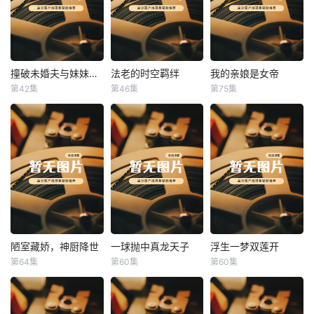
撞破未婚夫与妹妹打野战
法老的时空羁绊
我的亲娘是女帝
撞破未婚夫与妹妹打野战
法老的时空羁绊
我的亲娘是女帝
第42集
第46集
第75集
未知
未知
未知
陋室藏娇，神厨降世
一球抛中真龙天子
浮生一梦双莲开
陋室藏娇，神厨降世
一球抛中真龙天子
浮生一梦双莲开
第64集
第60集
第60集
未知
未知
未知