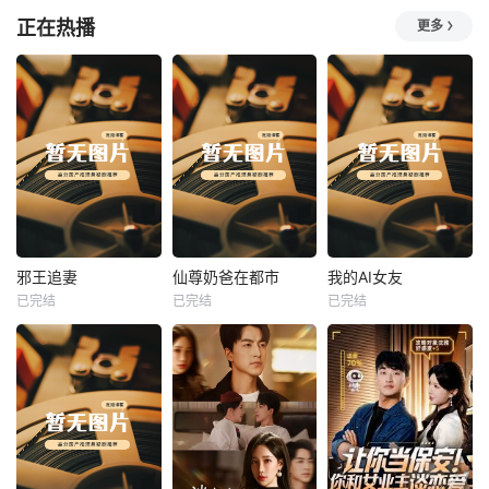
正在热播
更多
热播
热播
热播
邪王追妻
仙尊奶爸在都市
我的AI女友
已完结
已完结
已完结
邪王追妻
仙尊奶爸在都市
我的AI女友
未知
未知
未知