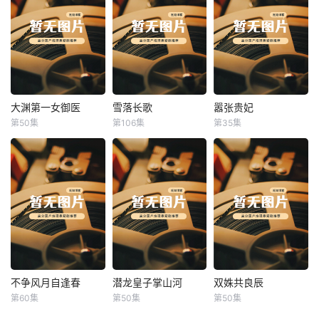
大渊第一女御医
雪落长歌
嚣张贵妃
大渊第一女御医
雪落长歌
嚣张贵妃
第50集
第106集
第35集
未知
未知
未知
不争风月自逢春
潜龙皇子掌山河
双姝共良辰
不争风月自逢春
潜龙皇子掌山河
双姝共良辰
第60集
第50集
第50集
未知
未知
未知