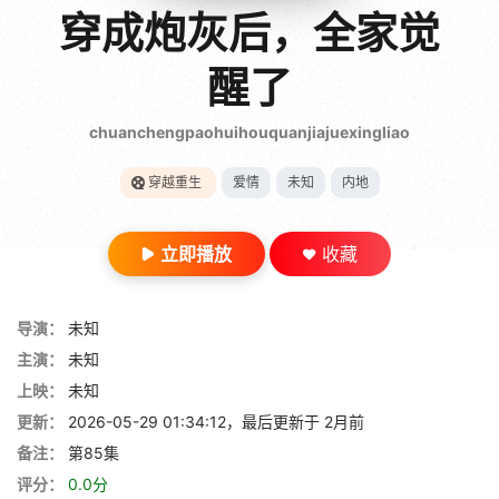
gt 0"}
穿成炮灰后，全家觉
28短剧
醒了
chuanchengpaohuihouquanjiajuexingliao
穿越重生
爱情
未知
内地
立即播放
收藏
导演：
未知
主演：
未知
上映：
未知
更新：
2026-05-29 01:34:12，最后更新于 2月前
备注：
第85集
评分：
0.0分