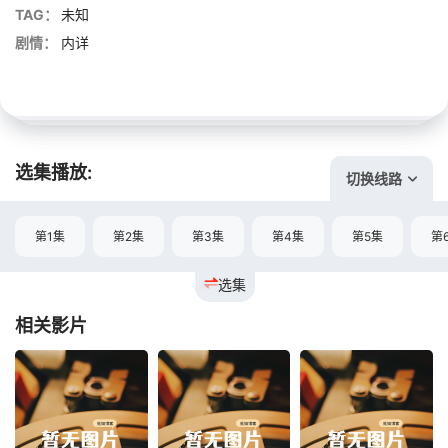
TAG：
未知
剧情：
内详
选集播放:
切换线路
第1集
第2集
第3集
第4集
第5集
第
选集
相关影片