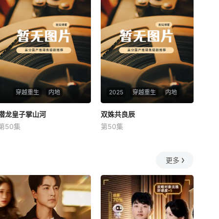
穿越重生
内地
2025
穿越重生
内地
潜龙皇子掌山河
潜龙皇子掌山河
双姝共良辰
双姝共良辰
第50集
第50集
未知
未知
更多