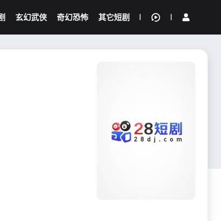
剧
玄幻武侠
奇幻恐怖
其它短剧
我的观影记录
{if condition="$obj.vod_points
gt 0"}