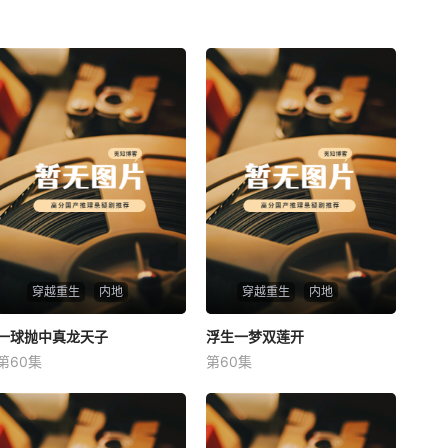
穿越重生
内地
穿越重生
内地
一球抛中真龙天子
一球抛中真龙天子
浮生一梦双莲开
浮生一梦双莲开
第60集
第60集
未知
未知