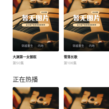
穿越重生
内地
穿越重生
内地
大渊第一女御医
大渊第一女御医
雪落长歌
雪落长歌
第50集
第106集
未知
未知
正在热播