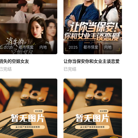
2025
都市情爱
内地
2025
都市情爱
内地
热播
热播
消失的空姐女友
让你当保安你和女业主谈恋爱
消失的空姐女友
让你当保安你和女业主谈恋爱
已完结
已完结
未知
未知