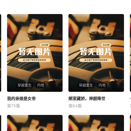
穿越重生
内地
穿越重生
内地
我的亲娘是女帝
我的亲娘是女帝
陋室藏娇，神厨降世
陋室藏娇，神厨降世
第75集
第64集
未知
未知