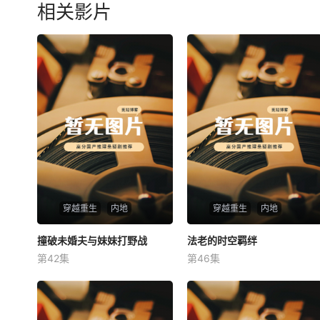
相关影片
穿越重生
内地
穿越重生
内地
撞破未婚夫与妹妹打野战
撞破未婚夫与妹妹打野战
法老的时空羁绊
法老的时空羁绊
第42集
第46集
未知
未知