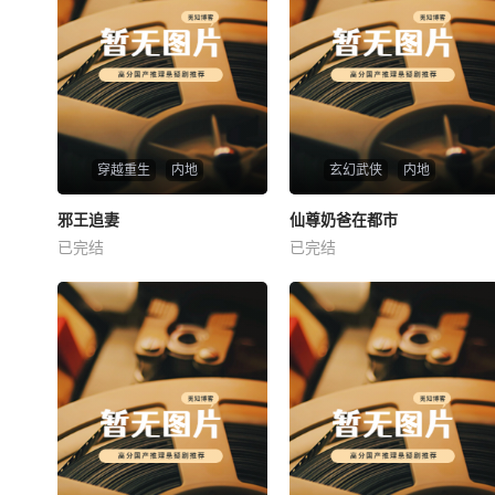
穿越重生
内地
玄幻武侠
内地
热播
热播
邪王追妻
仙尊奶爸在都市
邪王追妻
仙尊奶爸在都市
已完结
已完结
未知
未知