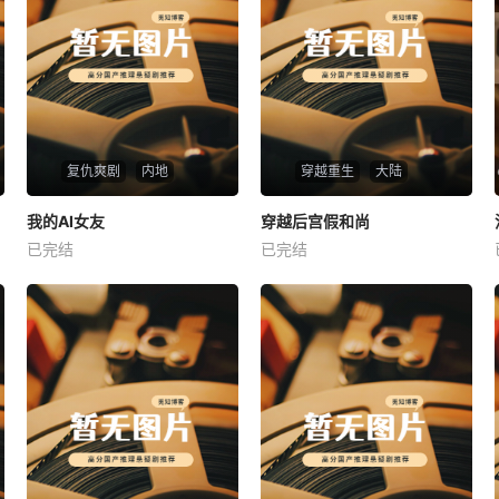
复仇爽剧
内地
穿越重生
大陆
热播
热播
我的AI女友
穿越后宫假和尚
我的AI女友
穿越后宫假和尚
已完结
已完结
未知
未知