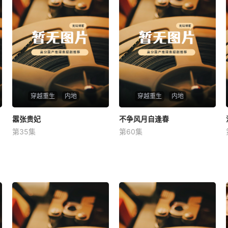
穿越重生
内地
穿越重生
内地
嚣张贵妃
嚣张贵妃
不争风月自逢春
不争风月自逢春
第35集
第60集
未知
未知