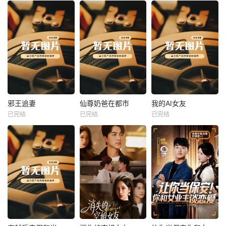
热播
热播
热播
邪王追妻
仙尊奶爸在都市
我的AI女友
已完结
已完结
已完结
邪王追妻
仙尊奶爸在都市
我的AI女友
未知
未知
未知
热播
热播
热播