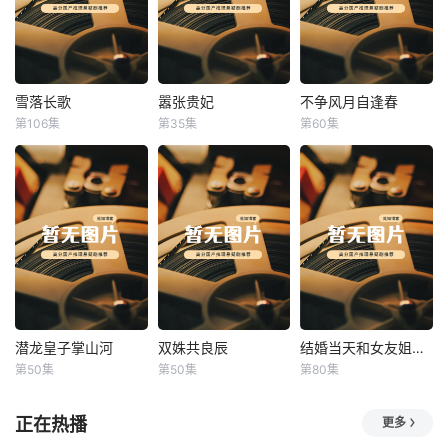
雪落长歌
嚣张贵妃
不争风月自逢春
雪落长歌
嚣张贵妃
不争风月自逢春
第106集
第35集
第60集
未知
未知
未知
潜龙皇子掌山河
双姝共良辰
结婚当天和女友姐姐一起穿越了
潜龙皇子掌山河
双姝共良辰
结婚当天和女友姐姐一起穿越了
第50集
第50集
第80集
未知
未知
何釗遠、邵依蕊
正在热播
更多