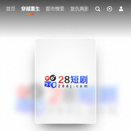
我的观影记录
首页
穿越重生
都市情爱
复仇爽剧
玄幻武侠
奇幻
{if condition="$obj.vod_points