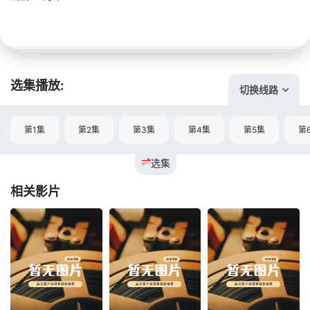
选集播放:
切换线路
第1集
第2集
第3集
第4集
第5集
第
选集
相关影片