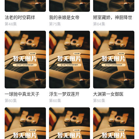
法老的时空羁绊
我的亲娘是女帝
陋室藏娇，神厨降世
法老的时空羁绊
我的亲娘是女帝
陋室藏娇，神厨降世
第46集
第75集
第64集
未知
未知
未知
一球抛中真龙天子
浮生一梦双莲开
大渊第一女御医
一球抛中真龙天子
浮生一梦双莲开
大渊第一女御医
第60集
第60集
第50集
未知
未知
未知