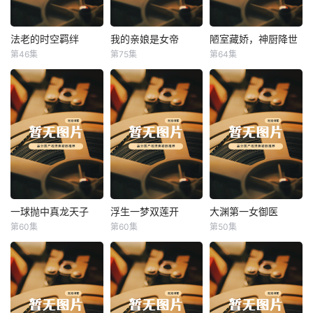
法老的时空羁绊
我的亲娘是女帝
陋室藏娇，神厨降世
法老的时空羁绊
我的亲娘是女帝
陋室藏娇，神厨降世
第46集
第75集
第64集
未知
未知
未知
一球抛中真龙天子
浮生一梦双莲开
大渊第一女御医
一球抛中真龙天子
浮生一梦双莲开
大渊第一女御医
第60集
第60集
第50集
未知
未知
未知