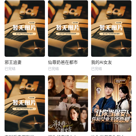
热播
热播
热播
邪王追妻
仙尊奶爸在都市
我的AI女友
已完结
已完结
已完结
邪王追妻
仙尊奶爸在都市
我的AI女友
未知
未知
未知
热播
热播
热播