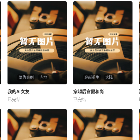
复仇爽剧
内地
穿越重生
大陆
热播
热播
我的AI女友
穿越后宫假和尚
我的AI女友
穿越后宫假和尚
已完结
已完结
未知
未知