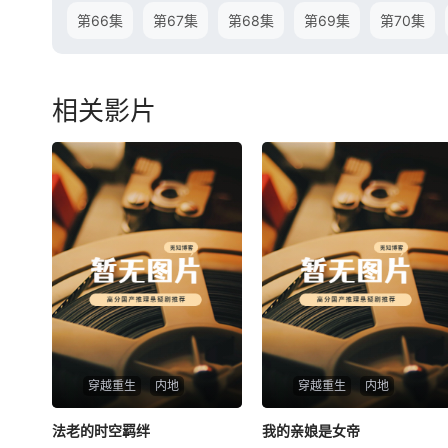
第66集
第67集
第68集
第69集
第70集
相关影片
穿越重生
内地
穿越重生
内地
法老的时空羁绊
法老的时空羁绊
我的亲娘是女帝
我的亲娘是女帝