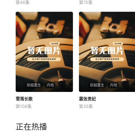
第46集
第75集
未知
未知
穿越重生
内地
穿越重生
内地
雪落长歌
雪落长歌
嚣张贵妃
嚣张贵妃
第106集
第35集
未知
未知
正在热播