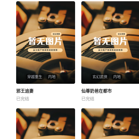
穿越重生
内地
玄幻武侠
内地
热播
热播
邪王追妻
仙尊奶爸在都市
邪王追妻
仙尊奶爸在都市
已完结
已完结
未知
未知