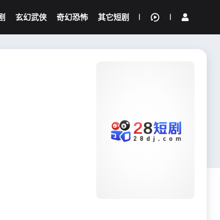
剧
玄幻武侠
奇幻恐怖
其它短剧
我的观影记录
{if condition="$obj.vod_points
gt 0"}