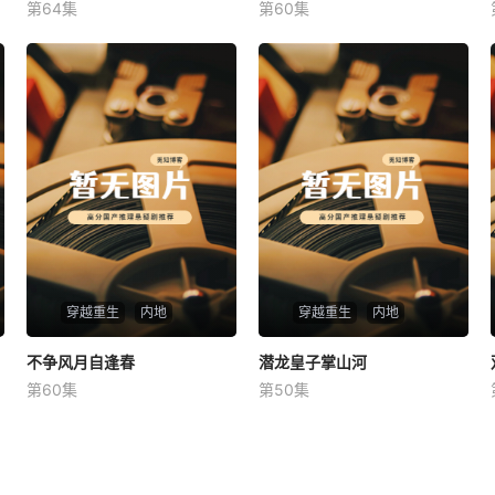
第64集
第60集
未知
未知
穿越重生
内地
穿越重生
内地
不争风月自逢春
不争风月自逢春
潜龙皇子掌山河
潜龙皇子掌山河
第60集
第50集
未知
未知