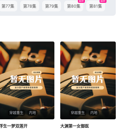
最新
最新
第77集
第78集
第79集
第80集
第81集
穿越重生
内地
穿越重生
内地
浮生一梦双莲开
浮生一梦双莲开
大渊第一女御医
大渊第一女御医