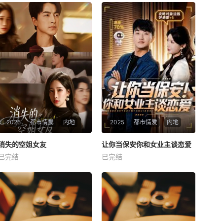
2025
都市情爱
内地
2025
都市情爱
内地
热播
热播
消失的空姐女友
让你当保安你和女业主谈恋爱
消失的空姐女友
让你当保安你和女业主谈恋爱
已完结
已完结
未知
未知