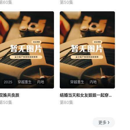
第60集
第50集
未知
未知
2025
穿越重生
内地
穿越重生
内地
双姝共良辰
双姝共良辰
结婚当天和女友姐姐一起穿越了
结婚当天和女友姐姐一起穿越了
第50集
第80集
未知
何釗遠、邵依蕊
更多