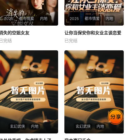
2025
都市情爱
内地
2025
都市情爱
内地
热播
热播
消失的空姐女友
让你当保安你和女业主谈恋爱
消失的空姐女友
让你当保安你和女业主谈恋爱
已完结
已完结
未知
未知
玄幻武侠
内地
玄幻武侠
内地
热播
热播