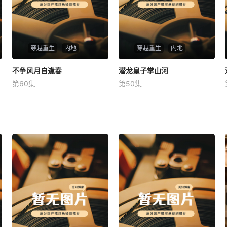
穿越重生
内地
穿越重生
内地
不争风月自逢春
不争风月自逢春
潜龙皇子掌山河
潜龙皇子掌山河
第60集
第50集
未知
未知