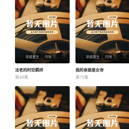
穿越重生
内地
穿越重生
内地
法老的时空羁绊
法老的时空羁绊
我的亲娘是女帝
我的亲娘是女帝
第46集
第75集
未知
未知