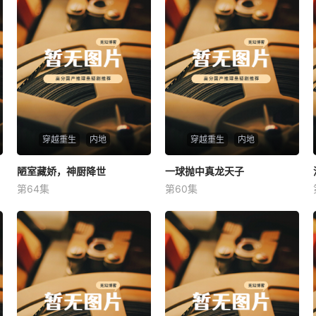
穿越重生
内地
穿越重生
内地
陋室藏娇，神厨降世
陋室藏娇，神厨降世
一球抛中真龙天子
一球抛中真龙天子
第64集
第60集
未知
未知