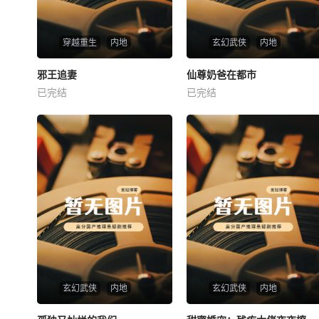
穿越重生
内地
玄幻武侠
内地
热播
热播
邪王追妻
仙尊奶爸在都市
邪王追妻
仙尊奶爸在都市
已完结
已完结
未知
未知
玄幻武侠
内地
玄幻武侠
内地
热播
热播