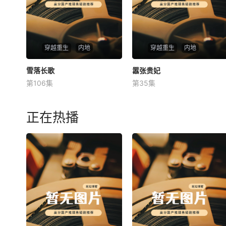
穿越重生
内地
穿越重生
内地
雪落长歌
雪落长歌
嚣张贵妃
嚣张贵妃
第106集
第35集
未知
未知
正在热播