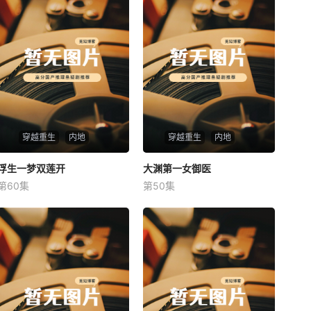
穿越重生
内地
穿越重生
内地
浮生一梦双莲开
浮生一梦双莲开
大渊第一女御医
大渊第一女御医
第60集
第50集
未知
未知