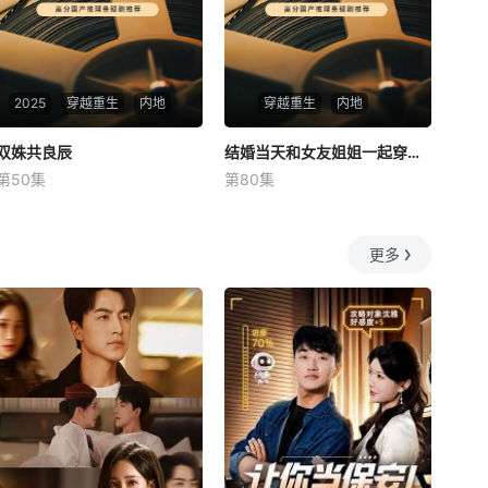
2025
穿越重生
内地
穿越重生
内地
双姝共良辰
双姝共良辰
结婚当天和女友姐姐一起穿越了
结婚当天和女友姐姐一起穿越了
第50集
第80集
未知
何釗遠、邵依蕊
更多