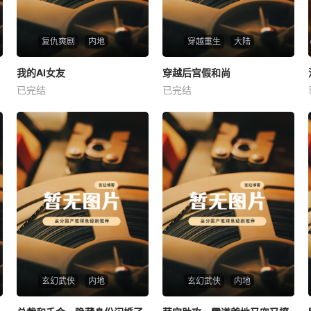
复仇爽剧
内地
穿越重生
大陆
热播
热播
我的AI女友
穿越后宫假和尚
我的AI女友
穿越后宫假和尚
已完结
已完结
未知
未知
玄幻武侠
内地
玄幻武侠
内地
热播
热播