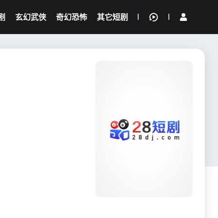
剧
玄幻武侠
奇幻恐怖
其它短剧
我的观影记录
{if condition="$obj.vod_points
gt 0"}