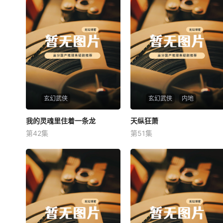
玄幻武侠
玄幻武侠
内地
我的灵魂里住着一条龙
我的灵魂里住着一条龙
天纵狂萧
天纵狂萧
第42集
第51集
未知
未知