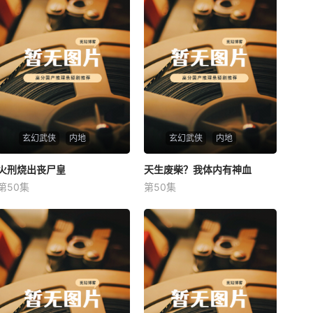
玄幻武侠
内地
玄幻武侠
内地
火刑烧出丧尸皇
火刑烧出丧尸皇
天生废柴？我体内有神血
天生废柴？我体内有神血
第50集
第50集
未知
未知