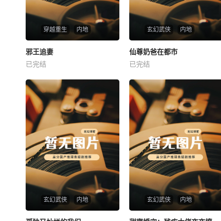
穿越重生
内地
玄幻武侠
内地
热播
热播
邪王追妻
仙尊奶爸在都市
邪王追妻
仙尊奶爸在都市
已完结
已完结
未知
未知
玄幻武侠
内地
玄幻武侠
内地
热播
热播