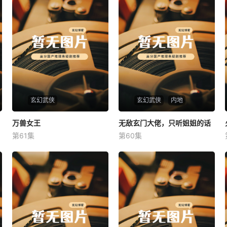
玄幻武侠
玄幻武侠
内地
万兽女王
万兽女王
无敌玄门大佬，只听姐姐的话
无敌玄门大佬，只听姐姐的话
第61集
第60集
未知
未知