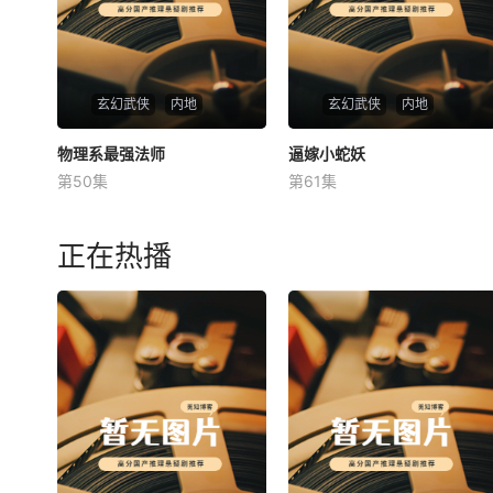
玄幻武侠
内地
玄幻武侠
内地
物理系最强法师
物理系最强法师
逼嫁小蛇妖
逼嫁小蛇妖
第50集
第61集
未知
未知
正在热播