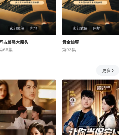
玄幻武侠
内地
玄幻武侠
内地
万古最强大魔头
万古最强大魔头
氪金仙尊
氪金仙尊
第66集
第93集
未知
未知
更多