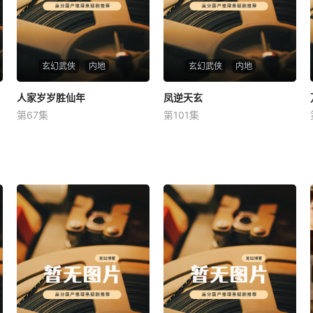
玄幻武侠
内地
玄幻武侠
内地
人家岁岁胜仙年
人家岁岁胜仙年
凤逆天玄
凤逆天玄
第67集
第101集
未知
未知