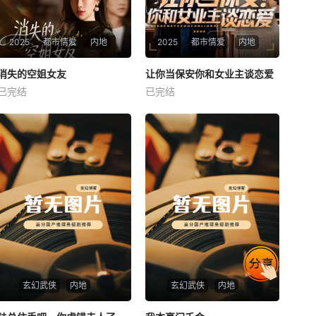
2025
都市情爱
内地
2025
都市情爱
内地
热播
热播
消失的空姐女友
让你当保安你和女业主谈恋爱
消失的空姐女友
让你当保安你和女业主谈恋爱
已完结
已完结
未知
未知
玄幻武侠
内地
玄幻武侠
内地
热播
热播