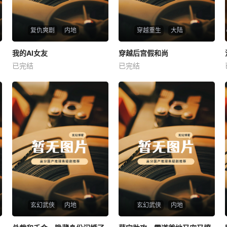
复仇爽剧
内地
穿越重生
大陆
热播
热播
我的AI女友
穿越后宫假和尚
我的AI女友
穿越后宫假和尚
已完结
已完结
未知
未知
玄幻武侠
内地
玄幻武侠
内地
热播
热播