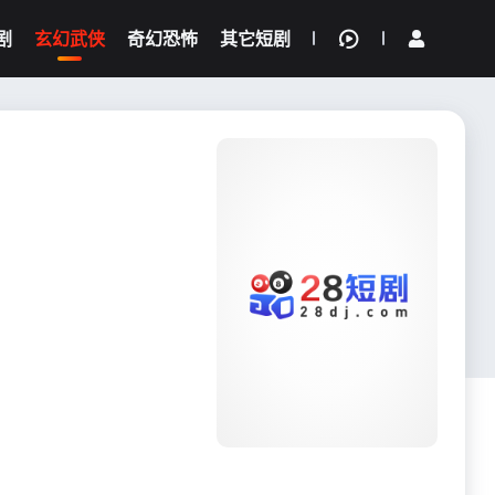
剧
玄幻武侠
奇幻恐怖
其它短剧
我的观影记录
{if condition="$obj.vod_points
gt 0"}