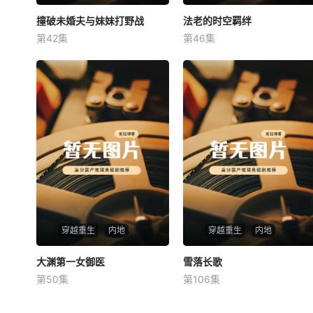
撞破未婚夫与妹妹打野战
撞破未婚夫与妹妹打野战
法老的时空羁绊
法老的时空羁绊
第42集
第46集
未知
未知
穿越重生
内地
穿越重生
内地
大渊第一女御医
大渊第一女御医
雪落长歌
雪落长歌
第50集
第106集
未知
未知