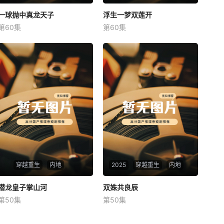
一球抛中真龙天子
一球抛中真龙天子
浮生一梦双莲开
浮生一梦双莲开
第60集
第60集
未知
未知
穿越重生
内地
2025
穿越重生
内地
潜龙皇子掌山河
潜龙皇子掌山河
双姝共良辰
双姝共良辰
第50集
第50集
未知
未知