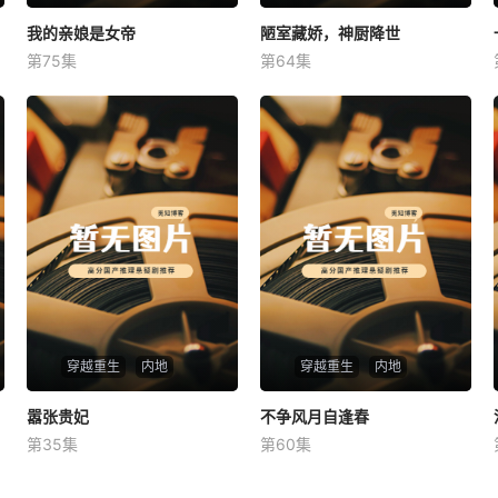
我的亲娘是女帝
我的亲娘是女帝
陋室藏娇，神厨降世
陋室藏娇，神厨降世
第75集
第64集
未知
未知
穿越重生
内地
穿越重生
内地
嚣张贵妃
嚣张贵妃
不争风月自逢春
不争风月自逢春
第35集
第60集
未知
未知