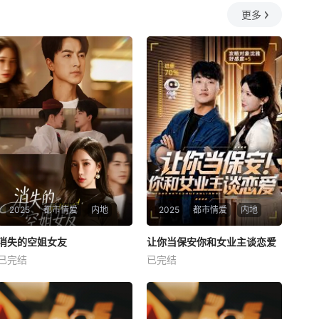
更多
2025
都市情爱
内地
2025
都市情爱
内地
热播
热播
消失的空姐女友
让你当保安你和女业主谈恋爱
消失的空姐女友
让你当保安你和女业主谈恋爱
已完结
已完结
未知
未知