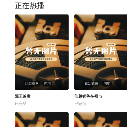
正在热播
穿越重生
内地
玄幻武侠
内地
热播
热播
邪王追妻
仙尊奶爸在都市
邪王追妻
仙尊奶爸在都市
已完结
已完结
未知
未知