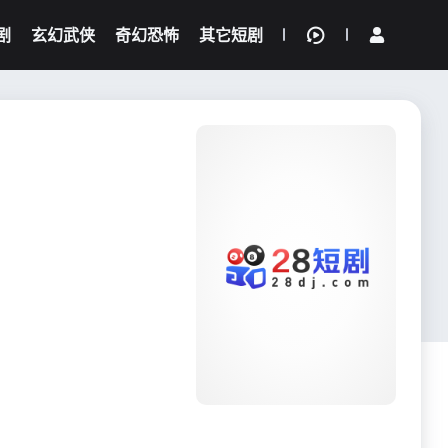
剧
玄幻武侠
奇幻恐怖
其它短剧
我的观影记录
{if condition="$obj.vod_points
gt 0"}