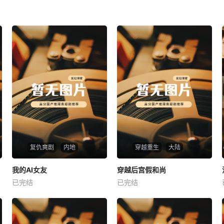
复仇爽剧
内地
穿越重生
大陆
热播
热播
我的AI女友
穿越后宫假和尚
我的AI女友
穿越后宫假和尚
已完结
已完结
未知
未知