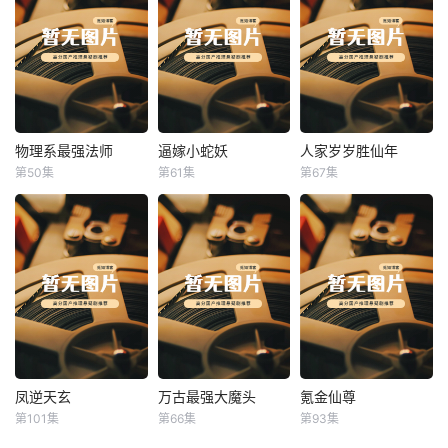
物理系最强法师
逼嫁小蛇妖
人家岁岁胜仙年
物理系最强法师
逼嫁小蛇妖
人家岁岁胜仙年
第50集
第61集
第67集
未知
未知
未知
凤逆天玄
万古最强大魔头
氪金仙尊
凤逆天玄
万古最强大魔头
氪金仙尊
第101集
第66集
第93集
未知
未知
未知