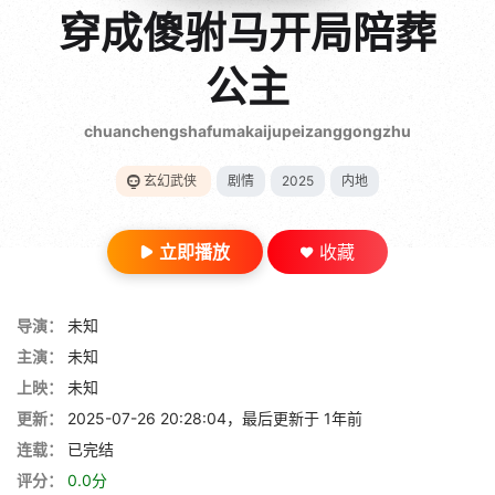
gt 0"}
穿成傻驸马开局陪葬
28短剧
公主
chuanchengshafumakaijupeizanggongzhu
玄幻武侠
剧情
2025
内地
立即播放
收藏
导演：
未知
主演：
未知
上映：
未知
更新：
2025-07-26 20:28:04，最后更新于 1年前
连载：
已完结
评分：
0.0分