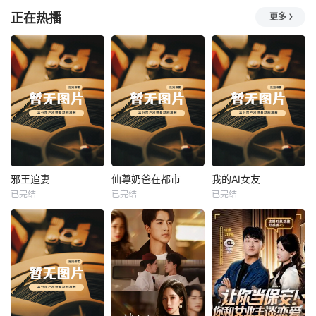
正在热播
更多
热播
热播
热播
邪王追妻
仙尊奶爸在都市
我的AI女友
已完结
已完结
已完结
邪王追妻
仙尊奶爸在都市
我的AI女友
未知
未知
未知