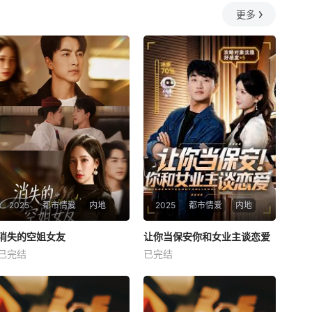
更多
2025
都市情爱
内地
2025
都市情爱
内地
热播
热播
消失的空姐女友
让你当保安你和女业主谈恋爱
消失的空姐女友
让你当保安你和女业主谈恋爱
已完结
已完结
未知
未知