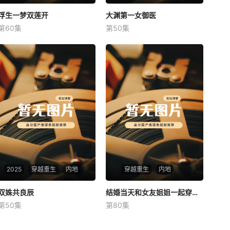
浮生一梦双莲开
浮生一梦双莲开
大渊第一女御医
大渊第一女御医
第60集
第50集
未知
未知
2025
穿越重生
内地
穿越重生
内地
双姝共良辰
双姝共良辰
结婚当天和女友姐姐一起穿越了
结婚当天和女友姐姐一起穿越了
第50集
第80集
未知
何釗遠、邵依蕊