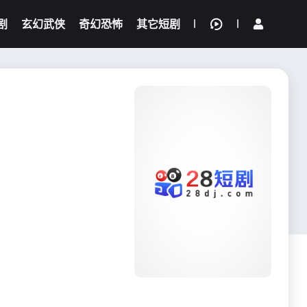
剧
玄幻武侠
奇幻恐怖
其它短剧
我的观影记录
{if condition="$obj.vod_points
gt 0"}