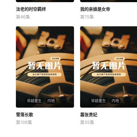
法老的时空羁绊
法老的时空羁绊
我的亲娘是女帝
我的亲娘是女帝
第46集
第75集
未知
未知
穿越重生
内地
穿越重生
内地
雪落长歌
雪落长歌
嚣张贵妃
嚣张贵妃
第106集
第35集
未知
未知