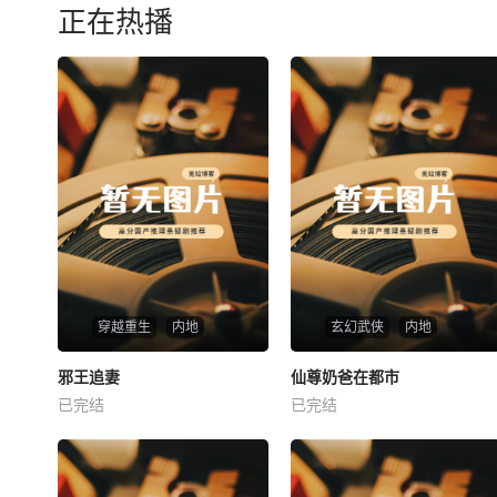
正在热播
穿越重生
内地
玄幻武侠
内地
热播
热播
邪王追妻
仙尊奶爸在都市
邪王追妻
仙尊奶爸在都市
已完结
已完结
未知
未知