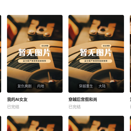
复仇爽剧
内地
穿越重生
大陆
热播
热播
我的AI女友
穿越后宫假和尚
我的AI女友
穿越后宫假和尚
已完结
已完结
未知
未知