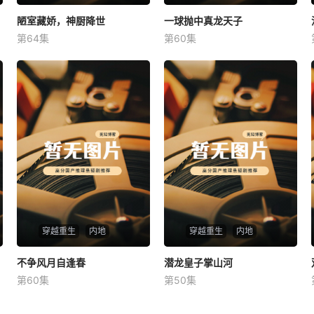
陋室藏娇，神厨降世
陋室藏娇，神厨降世
一球抛中真龙天子
一球抛中真龙天子
第64集
第60集
未知
未知
穿越重生
内地
穿越重生
内地
不争风月自逢春
不争风月自逢春
潜龙皇子掌山河
潜龙皇子掌山河
第60集
第50集
未知
未知