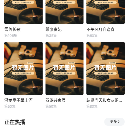
雪落长歌
嚣张贵妃
不争风月自逢春
雪落长歌
嚣张贵妃
不争风月自逢春
第106集
第35集
第60集
未知
未知
未知
潜龙皇子掌山河
双姝共良辰
结婚当天和女友姐姐一起穿越了
潜龙皇子掌山河
双姝共良辰
结婚当天和女友姐姐一起穿越了
第50集
第50集
第80集
未知
未知
何釗遠、邵依蕊
正在热播
更多