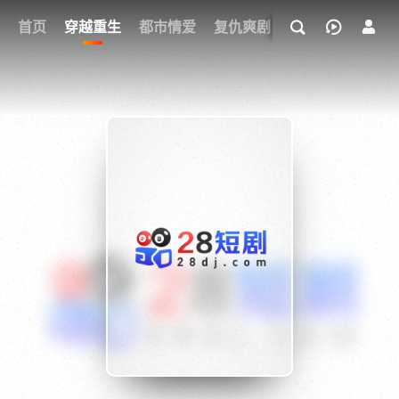
我的观影记录
首页
穿越重生
都市情爱
复仇爽剧
玄幻武侠
奇幻
{if condition="$obj.vod_points