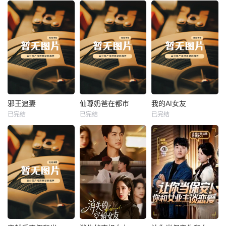
热播
热播
热播
邪王追妻
仙尊奶爸在都市
我的AI女友
已完结
已完结
已完结
邪王追妻
仙尊奶爸在都市
我的AI女友
未知
未知
未知
热播
热播
热播