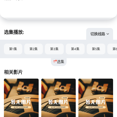
选集播放:
切换线路
第1集
第2集
第3集
第4集
第5集
第
选集
相关影片