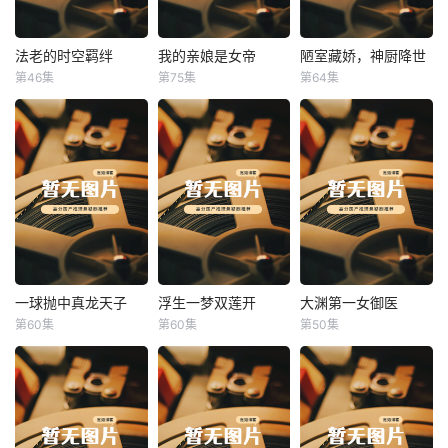
法老的时空羁绊
我的亲娘是女帝
陋室藏娇，神厨降世
法老的时空羁绊
我的亲娘是女帝
陋室藏娇，神厨降世
第46集
第75集
第64集
未知
未知
未知
一球抛中真龙天子
浮生一梦双莲开
大渊第一女御医
一球抛中真龙天子
浮生一梦双莲开
大渊第一女御医
第60集
第60集
第50集
未知
未知
未知