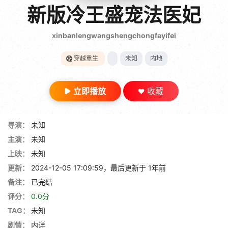
gt 0"}
新版冷王盛宠法医妃
28短剧
xinbanlengwangshengchongfayifei
穿越重生
未知
内地
立即播放
收藏
导演：
未知
主演：
未知
上映：
未知
更新：
2024-12-05 17:09:59，最后更新于 1年前
备注：
已完结
评分：
0.0分
TAG：
未知
剧情：
内详