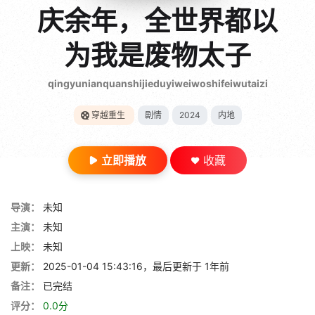
gt 0"}
庆余年，全世界都以
28短剧
为我是废物太子
qingyunianquanshijieduyiweiwoshifeiwutaizi
穿越重生
剧情
2024
内地
立即播放
收藏
导演：
未知
主演：
未知
上映：
未知
更新：
2025-01-04 15:43:16，最后更新于 1年前
备注：
已完结
评分：
0.0分