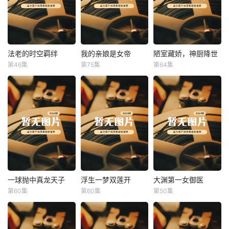
法老的时空羁绊
我的亲娘是女帝
陋室藏娇，神厨降世
法老的时空羁绊
我的亲娘是女帝
陋室藏娇，神厨降世
第46集
第75集
第64集
未知
未知
未知
一球抛中真龙天子
浮生一梦双莲开
大渊第一女御医
一球抛中真龙天子
浮生一梦双莲开
大渊第一女御医
第60集
第60集
第50集
未知
未知
未知