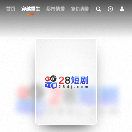
我的观影记录
首页
穿越重生
都市情爱
复仇爽剧
玄幻武侠
奇幻
{if condition="$obj.vod_points