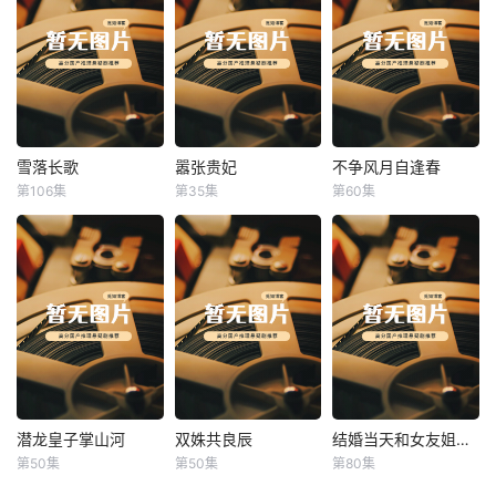
雪落长歌
嚣张贵妃
不争风月自逢春
雪落长歌
嚣张贵妃
不争风月自逢春
第106集
第35集
第60集
未知
未知
未知
潜龙皇子掌山河
双姝共良辰
结婚当天和女友姐姐一起穿越了
潜龙皇子掌山河
双姝共良辰
结婚当天和女友姐姐一起穿越了
第50集
第50集
第80集
未知
未知
何釗遠、邵依蕊