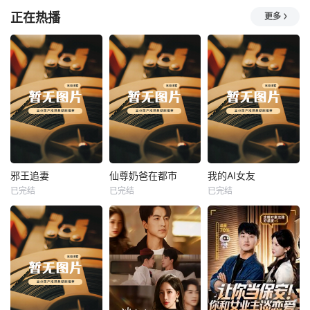
正在热播
更多
热播
热播
热播
邪王追妻
仙尊奶爸在都市
我的AI女友
已完结
已完结
已完结
邪王追妻
仙尊奶爸在都市
我的AI女友
未知
未知
未知