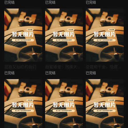
已完结
已完结
已完结
穿越后宫假和尚
消失的空姐女友
让你当保安你和女业主谈恋爱
未知
未知
未知
热播
热播
热播
孤独又灿烂的我们
甜蜜婚宠：残疾大佬夜夜撩
总裁和千金，隐藏身份闪婚了
已完结
已完结
已完结
孤独又灿烂的我们
甜蜜婚宠：残疾大佬夜夜撩
总裁和千金，隐藏身份闪婚了
未知
未知
未知