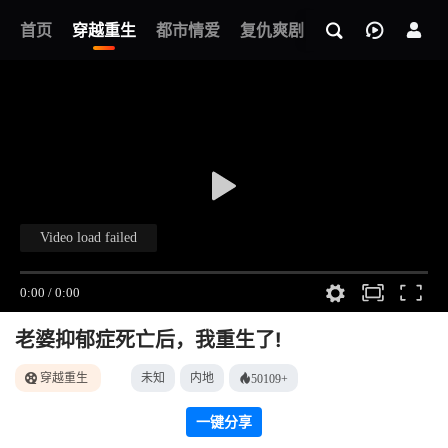
我的观影记录
首页
穿越重生
都市情爱
复仇爽剧
玄幻武侠
奇幻
老婆抑郁症死亡后，我重生了!
穿越重生
未知
内地
50109+
一键分享