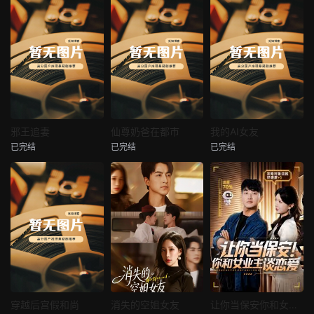
热播
热播
热播
邪王追妻
仙尊奶爸在都市
我的AI女友
已完结
已完结
已完结
邪王追妻
仙尊奶爸在都市
我的AI女友
未知
未知
未知
热播
热播
热播
穿越后宫假和尚
消失的空姐女友
让你当保安你和女业主谈恋爱