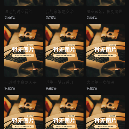
法老的时空羁绊
我的亲娘是女帝
陋室藏娇，神厨降世
法老的时空羁绊
我的亲娘是女帝
陋室藏娇，神厨降世
第46集
第75集
第64集
未知
未知
未知
一球抛中真龙天子
浮生一梦双莲开
大渊第一女御医
一球抛中真龙天子
浮生一梦双莲开
大渊第一女御医
第60集
第60集
第50集
未知
未知
未知