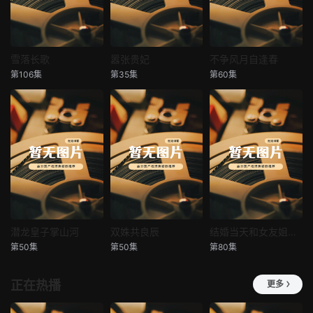
雪落长歌
嚣张贵妃
不争风月自逢春
雪落长歌
嚣张贵妃
不争风月自逢春
第106集
第35集
第60集
未知
未知
未知
潜龙皇子掌山河
双姝共良辰
结婚当天和女友姐姐一起穿越了
潜龙皇子掌山河
双姝共良辰
结婚当天和女友姐姐一起穿越了
第50集
第50集
第80集
未知
未知
何釗遠、邵依蕊
正在热播
更多