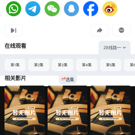
视频报错
如果是遇到无法播放请提交反馈
投屏到电视
教程：把手机影片投到电视上播放
在线观看
28线路一
第1集
第2集
第3集
第4集
第5集
第
相关影片
选集