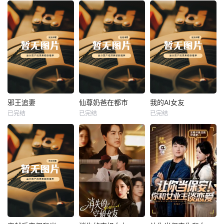
热播
热播
热播
邪王追妻
仙尊奶爸在都市
我的AI女友
已完结
已完结
已完结
邪王追妻
仙尊奶爸在都市
我的AI女友
未知
未知
未知
热播
热播
热播