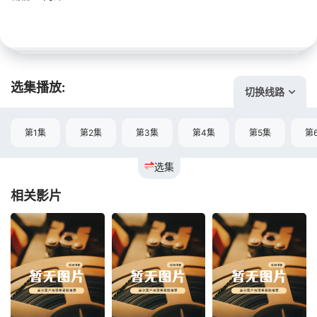
选集播放:
切换线路
第1集
第2集
第3集
第4集
第5集
第
选集
相关影片