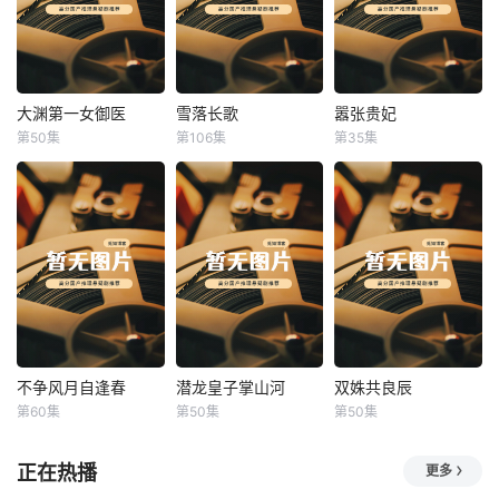
大渊第一女御医
雪落长歌
嚣张贵妃
大渊第一女御医
雪落长歌
嚣张贵妃
第50集
第106集
第35集
未知
未知
未知
不争风月自逢春
潜龙皇子掌山河
双姝共良辰
不争风月自逢春
潜龙皇子掌山河
双姝共良辰
第60集
第50集
第50集
未知
未知
未知
正在热播
更多