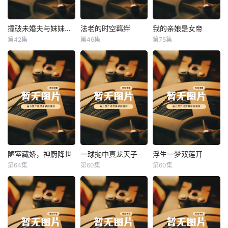
撞破未婚夫与妹妹打野战
法老的时空羁绊
我的亲娘是女帝
撞破未婚夫与妹妹打野战
法老的时空羁绊
我的亲娘是女帝
第42集
第46集
第75集
未知
未知
未知
陋室藏娇，神厨降世
一球抛中真龙天子
浮生一梦双莲开
陋室藏娇，神厨降世
一球抛中真龙天子
浮生一梦双莲开
第64集
第60集
第60集
未知
未知
未知