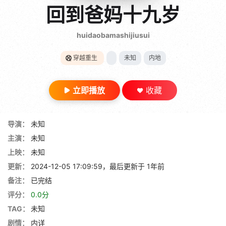
gt 0"}
回到爸妈十九岁
28短剧
huidaobamashijiusui
穿越重生
未知
内地
立即播放
收藏
导演：
未知
主演：
未知
上映：
未知
更新：
2024-12-05 17:09:59，最后更新于 1年前
备注：
已完结
评分：
0.0分
TAG：
未知
剧情：
内详