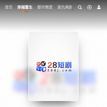
我的观影记录
首页
穿越重生
都市情爱
复仇爽剧
玄幻武侠
奇幻
{if condition="$obj.vod_points