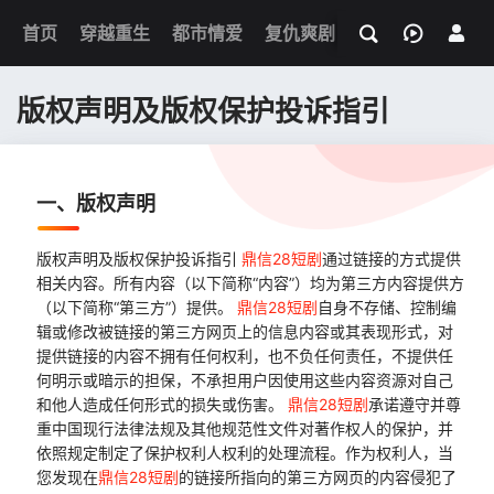
我的观影记录
首页
穿越重生
都市情爱
复仇爽剧
玄幻武侠
奇幻
版权声明及版权保护投诉指引
一、版权声明
版权声明及版权保护投诉指引
鼎信28短剧
通过链接的方式提供
相关内容。所有内容（以下简称“内容”）均为第三方内容提供方
（以下简称“第三方”）提供。
鼎信28短剧
自身不存储、控制编
辑或修改被链接的第三方网页上的信息内容或其表现形式，对
提供链接的内容不拥有任何权利，也不负任何责任，不提供任
何明示或暗示的担保，不承担用户因使用这些内容资源对自己
和他人造成任何形式的损失或伤害。
鼎信28短剧
承诺遵守并尊
重中国现行法律法规及其他规范性文件对著作权人的保护，并
依照规定制定了保护权利人权利的处理流程。作为权利人，当
您发现在
鼎信28短剧
的链接所指向的第三方网页的内容侵犯了