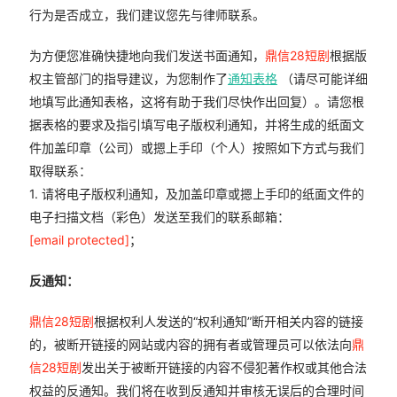
行为是否成立，我们建议您先与律师联系。
为方便您准确快捷地向我们发送书面通知，
鼎信28短剧
根据版
权主管部门的指导建议，为您制作了
通知表格
（请尽可能详细
地填写此通知表格，这将有助于我们尽快作出回复）。请您根
据表格的要求及指引填写电子版权利通知，并将生成的纸面文
件加盖印章（公司）或摁上手印（个人）按照如下方式与我们
取得联系：
1. 请将电子版权利通知，及加盖印章或摁上手印的纸面文件的
电子扫描文档（彩色）发送至我们的联系邮箱：
[email protected]
；
反通知：
鼎信28短剧
根据权利人发送的“权利通知”断开相关内容的链接
的，被断开链接的网站或内容的拥有者或管理员可以依法向
鼎
信28短剧
发出关于被断开链接的内容不侵犯著作权或其他合法
权益的反通知。我们将在收到反通知并审核无误后的合理时间