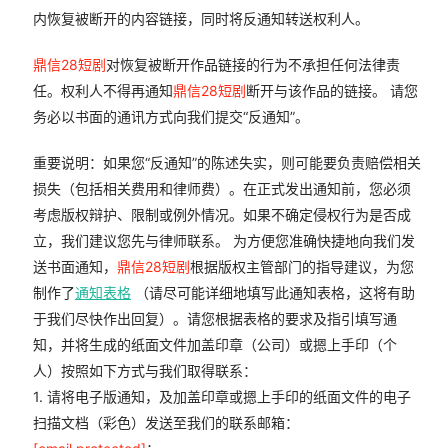
内恢复被断开的内容链接，同时将反通知转送权利人。
鼎信28短剧
对恢复被断开作品链接的行为不承担任何法律责
任。权利人不得再通知
鼎信28短剧
断开与该作品的链接。 请您
务必以书面的通讯方式向我们提交“反通知”。
重要说明：如果您“反通知”的陈述失实，则可能要负责赔偿相关
损失（包括相关费用和律师费）。在正式发出通知前，您必须
考虑版权辩护、限制或例外情况。如果不确定侵权行为是否成
立，我们建议您先与律师联系。 为方便您准确快捷地向我们发
送书面通知，
鼎信28短剧
根据版权主管部门的指导建议，为您
制作了
通知表格
（请尽可能详细地填写此通知表格，这将有助
于我们尽快作出回复）。请您根据表格的要求及指引填写通
知，并将生成的纸面文件加盖印章（公司）或摁上手印（个
人）按照如下方式与我们取得联系：
1. 请将电子版通知，及加盖印章或摁上手印的纸面文件的电子
扫描文档（彩色）发送至我们的联系邮箱：