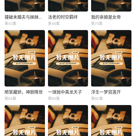
撞破未婚夫与妹妹打野战
法老的时空羁绊
我的亲娘是女帝
撞破未婚夫与妹妹打野战
法老的时空羁绊
我的亲娘是女帝
第42集
第46集
第75集
未知
未知
未知
陋室藏娇，神厨降世
一球抛中真龙天子
浮生一梦双莲开
陋室藏娇，神厨降世
一球抛中真龙天子
浮生一梦双莲开
第64集
第60集
第60集
未知
未知
未知