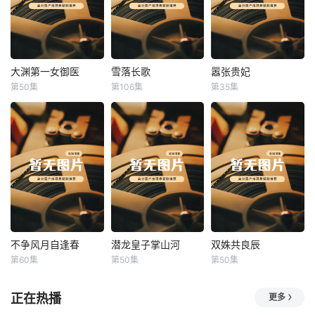
大渊第一女御医
雪落长歌
嚣张贵妃
大渊第一女御医
雪落长歌
嚣张贵妃
第50集
第106集
第35集
未知
未知
未知
不争风月自逢春
潜龙皇子掌山河
双姝共良辰
不争风月自逢春
潜龙皇子掌山河
双姝共良辰
第60集
第50集
第50集
未知
未知
未知
正在热播
更多