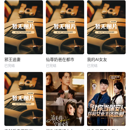
热播
热播
热播
邪王追妻
仙尊奶爸在都市
我的AI女友
已完结
已完结
已完结
邪王追妻
仙尊奶爸在都市
我的AI女友
未知
未知
未知
热播
热播
热播