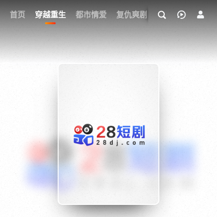
我的观影记录
首页
穿越重生
都市情爱
复仇爽剧
玄幻武侠
奇幻
{if condition="$obj.vod_points