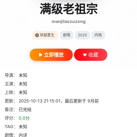
gt 0"}
满级老祖宗
28短剧
manjilaozuzong
穿越重生
剧情
2025
内地
立即播放
收藏
导演：
未知
主演：
未知
上映：
未知
更新：
2025-10-13 21:15:01，最后更新于 9月前
备注：
已完结
评分：
0.0分
TAG：
未知
剧情：
内详