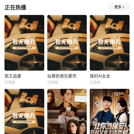
正在热播
更多
热播
热播
热播
邪王追妻
仙尊奶爸在都市
我的AI女友
已完结
已完结
已完结
邪王追妻
仙尊奶爸在都市
我的AI女友
未知
未知
未知