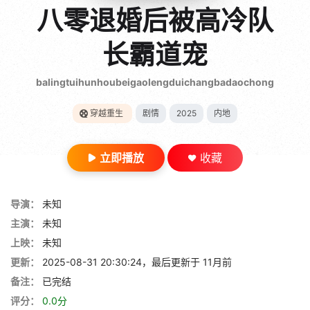
gt 0"}
八零退婚后被高冷队
28短剧
长霸道宠
balingtuihunhoubeigaolengduichangbadaochong
穿越重生
剧情
2025
内地
立即播放
收藏
导演：
未知
主演：
未知
上映：
未知
更新：
2025-08-31 20:30:24，最后更新于 11月前
备注：
已完结
评分：
0.0分