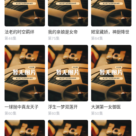
法老的时空羁绊
我的亲娘是女帝
陋室藏娇，神厨降世
法老的时空羁绊
我的亲娘是女帝
陋室藏娇，神厨降世
第46集
第75集
第64集
未知
未知
未知
一球抛中真龙天子
浮生一梦双莲开
大渊第一女御医
一球抛中真龙天子
浮生一梦双莲开
大渊第一女御医
第60集
第60集
第50集
未知
未知
未知