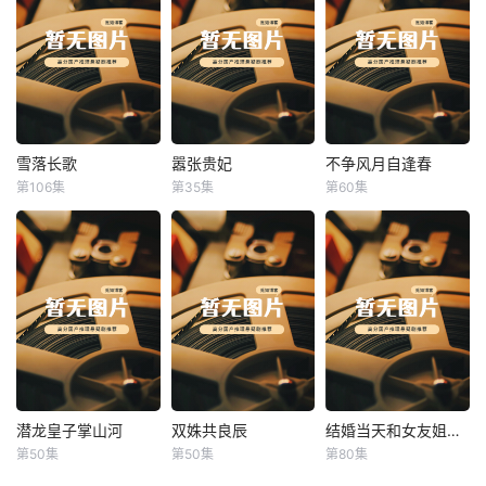
雪落长歌
嚣张贵妃
不争风月自逢春
雪落长歌
嚣张贵妃
不争风月自逢春
第106集
第35集
第60集
未知
未知
未知
潜龙皇子掌山河
双姝共良辰
结婚当天和女友姐姐一起穿越了
潜龙皇子掌山河
双姝共良辰
结婚当天和女友姐姐一起穿越了
第50集
第50集
第80集
未知
未知
何釗遠、邵依蕊