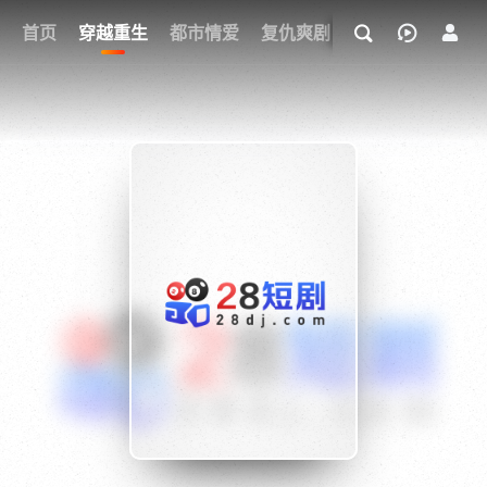
我的观影记录
首页
穿越重生
都市情爱
复仇爽剧
玄幻武侠
奇幻
{if condition="$obj.vod_points