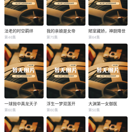
法老的时空羁绊
我的亲娘是女帝
陋室藏娇，神厨降世
法老的时空羁绊
我的亲娘是女帝
陋室藏娇，神厨降世
第46集
第75集
第64集
未知
未知
未知
一球抛中真龙天子
浮生一梦双莲开
大渊第一女御医
一球抛中真龙天子
浮生一梦双莲开
大渊第一女御医
第60集
第60集
第50集
未知
未知
未知