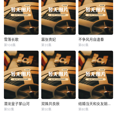
雪落长歌
嚣张贵妃
不争风月自逢春
雪落长歌
嚣张贵妃
不争风月自逢春
第106集
第35集
第60集
未知
未知
未知
潜龙皇子掌山河
双姝共良辰
结婚当天和女友姐姐一起穿越了
潜龙皇子掌山河
双姝共良辰
结婚当天和女友姐姐一起穿越了
第50集
第50集
第80集
未知
未知
何釗遠、邵依蕊