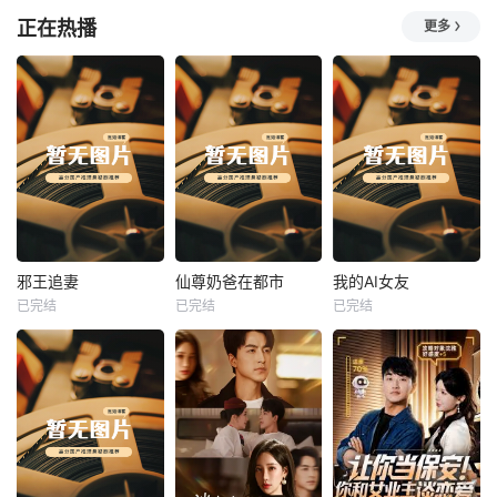
正在热播
更多
热播
热播
热播
邪王追妻
仙尊奶爸在都市
我的AI女友
已完结
已完结
已完结
邪王追妻
仙尊奶爸在都市
我的AI女友
未知
未知
未知