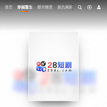
我的观影记录
首页
穿越重生
都市情爱
复仇爽剧
玄幻武侠
奇幻
{if condition="$obj.vod_points