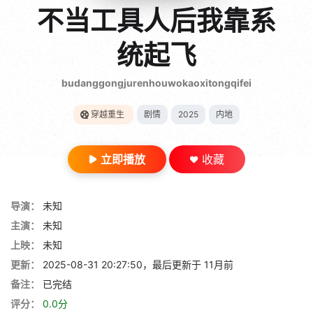
gt 0"}
不当工具人后我靠系
28短剧
统起飞
budanggongjurenhouwokaoxitongqifei
穿越重生
剧情
2025
内地
立即播放
收藏
导演：
未知
主演：
未知
上映：
未知
更新：
2025-08-31 20:27:50，最后更新于 11月前
备注：
已完结
评分：
0.0分