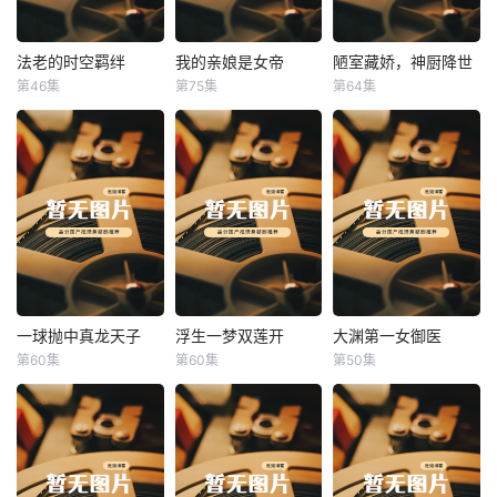
法老的时空羁绊
我的亲娘是女帝
陋室藏娇，神厨降世
法老的时空羁绊
我的亲娘是女帝
陋室藏娇，神厨降世
第46集
第75集
第64集
未知
未知
未知
一球抛中真龙天子
浮生一梦双莲开
大渊第一女御医
一球抛中真龙天子
浮生一梦双莲开
大渊第一女御医
第60集
第60集
第50集
未知
未知
未知