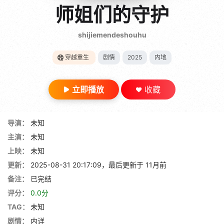
gt 0"}
师姐们的守护
28短剧
shijiemendeshouhu
穿越重生
剧情
2025
内地
立即播放
收藏
导演：
未知
主演：
未知
上映：
未知
更新：
2025-08-31 20:17:09，最后更新于 11月前
备注：
已完结
评分：
0.0分
TAG：
未知
剧情：
内详