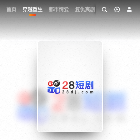
我的观影记录
首页
穿越重生
都市情爱
复仇爽剧
玄幻武侠
奇幻
{if condition="$obj.vod_points