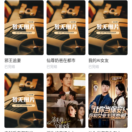
热播
热播
热播
邪王追妻
仙尊奶爸在都市
我的AI女友
已完结
已完结
已完结
邪王追妻
仙尊奶爸在都市
我的AI女友
未知
未知
未知
热播
热播
热播