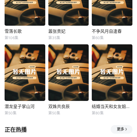
雪落长歌
嚣张贵妃
不争风月自逢春
雪落长歌
嚣张贵妃
不争风月自逢春
第106集
第35集
第60集
未知
未知
未知
潜龙皇子掌山河
双姝共良辰
结婚当天和女友姐姐一起穿越了
潜龙皇子掌山河
双姝共良辰
结婚当天和女友姐姐一起穿越了
第50集
第50集
第80集
未知
未知
何釗遠、邵依蕊
正在热播
更多