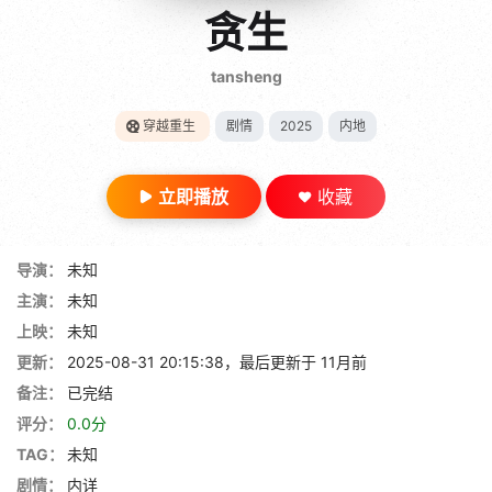
gt 0"}
贪生
28短剧
tansheng
穿越重生
剧情
2025
内地
立即播放
收藏
导演：
未知
主演：
未知
上映：
未知
更新：
2025-08-31 20:15:38，最后更新于 11月前
备注：
已完结
评分：
0.0分
TAG：
未知
剧情：
内详