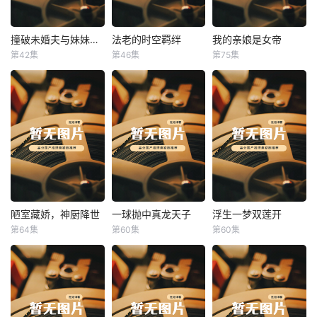
撞破未婚夫与妹妹打野战
法老的时空羁绊
我的亲娘是女帝
撞破未婚夫与妹妹打野战
法老的时空羁绊
我的亲娘是女帝
第42集
第46集
第75集
未知
未知
未知
陋室藏娇，神厨降世
一球抛中真龙天子
浮生一梦双莲开
陋室藏娇，神厨降世
一球抛中真龙天子
浮生一梦双莲开
第64集
第60集
第60集
未知
未知
未知