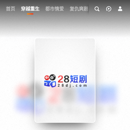
我的观影记录
首页
穿越重生
都市情爱
复仇爽剧
玄幻武侠
奇幻
{if condition="$obj.vod_points