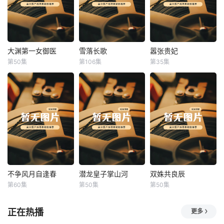
大渊第一女御医
雪落长歌
嚣张贵妃
大渊第一女御医
雪落长歌
嚣张贵妃
第50集
第106集
第35集
未知
未知
未知
不争风月自逢春
潜龙皇子掌山河
双姝共良辰
不争风月自逢春
潜龙皇子掌山河
双姝共良辰
第60集
第50集
第50集
未知
未知
未知
正在热播
更多