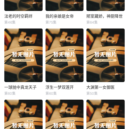
法老的时空羁绊
我的亲娘是女帝
陋室藏娇，神厨降世
法老的时空羁绊
我的亲娘是女帝
陋室藏娇，神厨降世
第46集
第75集
第64集
未知
未知
未知
一球抛中真龙天子
浮生一梦双莲开
大渊第一女御医
一球抛中真龙天子
浮生一梦双莲开
大渊第一女御医
第60集
第60集
第50集
未知
未知
未知