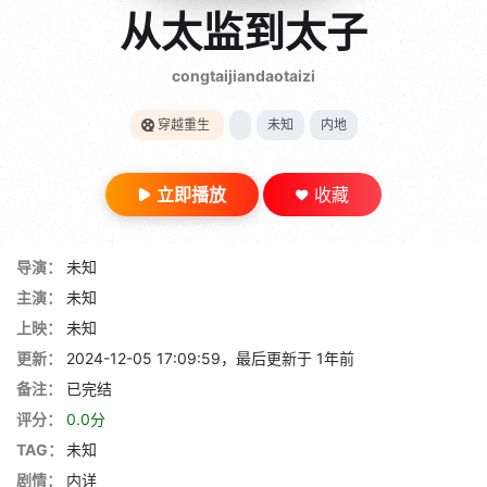
gt 0"}
从太监到太子
28短剧
congtaijiandaotaizi
穿越重生
未知
内地
立即播放
收藏
导演：
未知
主演：
未知
上映：
未知
更新：
2024-12-05 17:09:59，最后更新于 1年前
备注：
已完结
评分：
0.0分
TAG：
未知
剧情：
内详