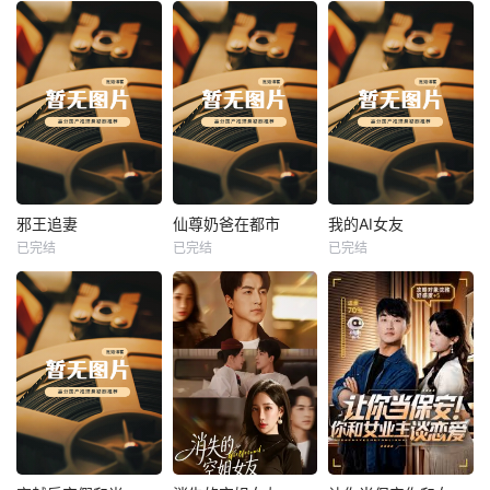
热播
热播
热播
邪王追妻
仙尊奶爸在都市
我的AI女友
已完结
已完结
已完结
邪王追妻
仙尊奶爸在都市
我的AI女友
未知
未知
未知
热播
热播
热播