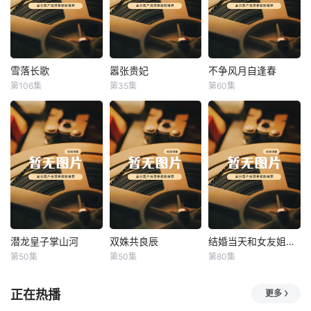
雪落长歌
嚣张贵妃
不争风月自逢春
雪落长歌
嚣张贵妃
不争风月自逢春
第106集
第35集
第60集
未知
未知
未知
潜龙皇子掌山河
双姝共良辰
结婚当天和女友姐姐一起穿越了
潜龙皇子掌山河
双姝共良辰
结婚当天和女友姐姐一起穿越了
第50集
第50集
第80集
未知
未知
何釗遠、邵依蕊
正在热播
更多