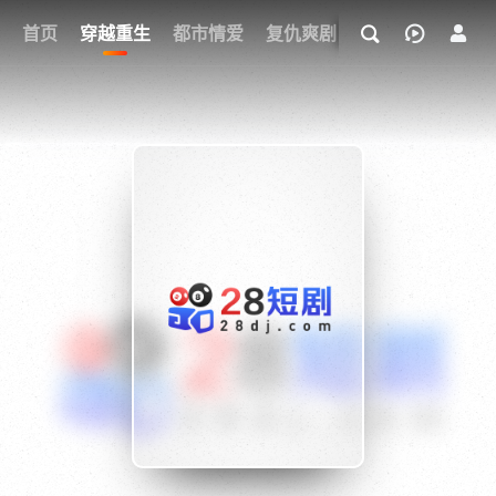
我的观影记录
首页
穿越重生
都市情爱
复仇爽剧
玄幻武侠
奇幻
{if condition="$obj.vod_points