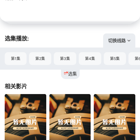
选集播放:
切换线路
第1集
第2集
第3集
第4集
第5集
第
选集
相关影片