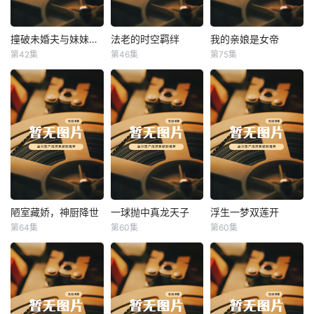
撞破未婚夫与妹妹打野战
法老的时空羁绊
我的亲娘是女帝
撞破未婚夫与妹妹打野战
法老的时空羁绊
我的亲娘是女帝
第42集
第46集
第75集
未知
未知
未知
陋室藏娇，神厨降世
一球抛中真龙天子
浮生一梦双莲开
陋室藏娇，神厨降世
一球抛中真龙天子
浮生一梦双莲开
第64集
第60集
第60集
未知
未知
未知