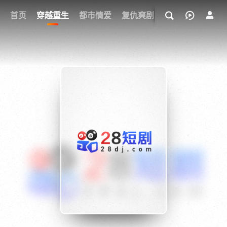
我的观影记录
首页
穿越重生
都市情爱
复仇爽剧
玄幻武侠
奇幻
{if condition="$obj.vod_points