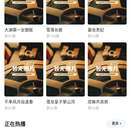
大渊第一女御医
雪落长歌
嚣张贵妃
大渊第一女御医
雪落长歌
嚣张贵妃
第50集
第106集
第35集
未知
未知
未知
不争风月自逢春
潜龙皇子掌山河
双姝共良辰
不争风月自逢春
潜龙皇子掌山河
双姝共良辰
第60集
第50集
第50集
未知
未知
未知
正在热播
更多