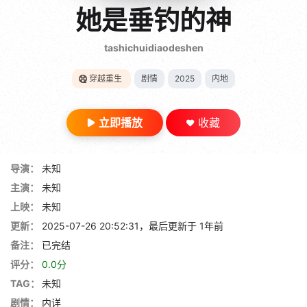
gt 0"}
她是垂钓的神
28短剧
tashichuidiaodeshen
穿越重生
剧情
2025
内地
立即播放
收藏
导演：
未知
主演：
未知
上映：
未知
更新：
2025-07-26 20:52:31，最后更新于 1年前
备注：
已完结
评分：
0.0分
TAG：
未知
剧情：
内详