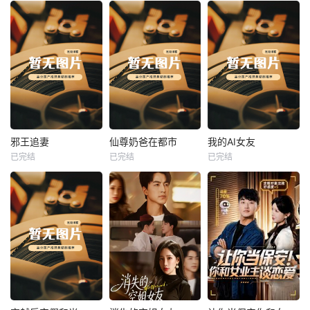
热播
热播
热播
邪王追妻
仙尊奶爸在都市
我的AI女友
已完结
已完结
已完结
邪王追妻
仙尊奶爸在都市
我的AI女友
未知
未知
未知
热播
热播
热播