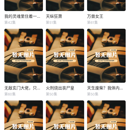
我的灵魂里住着一条龙
天纵狂萧
万兽女王
我的灵魂里住着一条龙
天纵狂萧
万兽女王
第42集
第51集
第61集
未知
未知
未知
无敌玄门大佬，只听姐姐的话
火刑烧出丧尸皇
天生废柴？我体内有神血
无敌玄门大佬，只听姐姐的话
火刑烧出丧尸皇
天生废柴？我体内有神血
第60集
第50集
第50集
未知
未知
未知