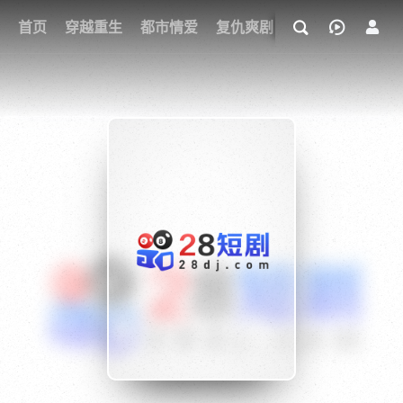
我的观影记录
首页
穿越重生
都市情爱
复仇爽剧
玄幻武侠
奇幻
{if condition="$obj.vod_points