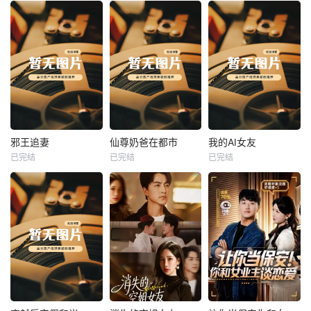
热播
热播
热播
邪王追妻
仙尊奶爸在都市
我的AI女友
已完结
已完结
已完结
邪王追妻
仙尊奶爸在都市
我的AI女友
未知
未知
未知
热播
热播
热播