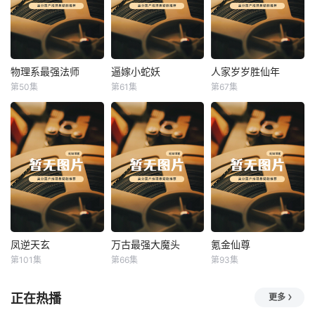
物理系最强法师
逼嫁小蛇妖
人家岁岁胜仙年
物理系最强法师
逼嫁小蛇妖
人家岁岁胜仙年
第50集
第61集
第67集
未知
未知
未知
凤逆天玄
万古最强大魔头
氪金仙尊
凤逆天玄
万古最强大魔头
氪金仙尊
第101集
第66集
第93集
未知
未知
未知
正在热播
更多