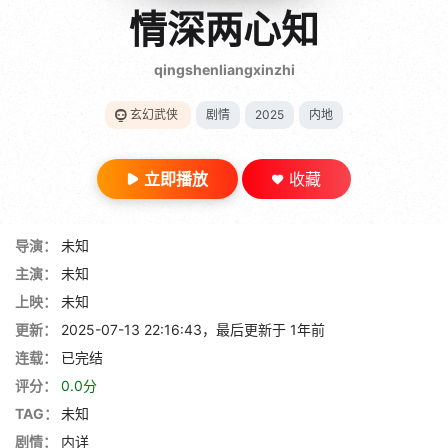
gt 0"}
情深两心知
28短剧
qingshenliangxinzhi
玄幻武侠
剧情
2025
内地
立即播放
收藏
导演：
未知
主演：
未知
上映：
未知
更新：
2025-07-13 22:16:43，最后更新于 1年前
连载：
已完结
评分：
0.0分
TAG：
未知
剧情：
内详