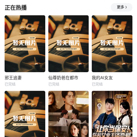
正在热播
更多
热播
热播
热播
邪王追妻
仙尊奶爸在都市
我的AI女友
已完结
已完结
已完结
邪王追妻
仙尊奶爸在都市
我的AI女友
未知
未知
未知