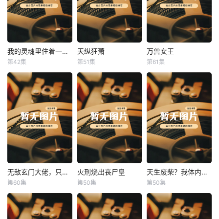
我的灵魂里住着一条龙
天纵狂萧
万兽女王
我的灵魂里住着一条龙
天纵狂萧
万兽女王
第42集
第51集
第61集
未知
未知
未知
无敌玄门大佬，只听姐姐的话
火刑烧出丧尸皇
天生废柴？我体内有神血
无敌玄门大佬，只听姐姐的话
火刑烧出丧尸皇
天生废柴？我体内有神血
第60集
第50集
第50集
未知
未知
未知