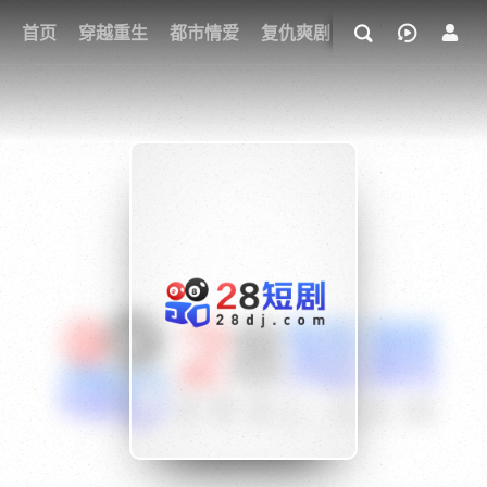
我的观影记录
首页
穿越重生
都市情爱
复仇爽剧
玄幻武侠
奇幻
{if condition="$obj.vod_points