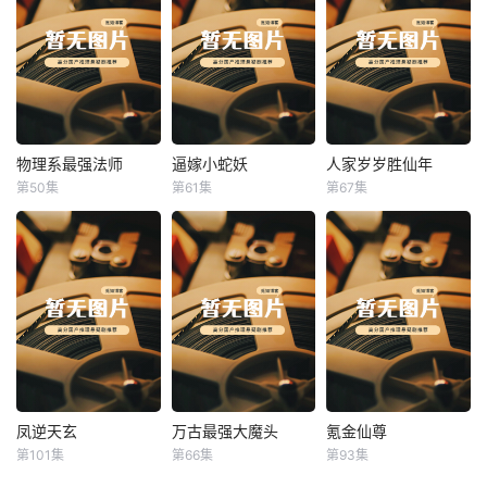
物理系最强法师
逼嫁小蛇妖
人家岁岁胜仙年
物理系最强法师
逼嫁小蛇妖
人家岁岁胜仙年
第50集
第61集
第67集
未知
未知
未知
凤逆天玄
万古最强大魔头
氪金仙尊
凤逆天玄
万古最强大魔头
氪金仙尊
第101集
第66集
第93集
未知
未知
未知