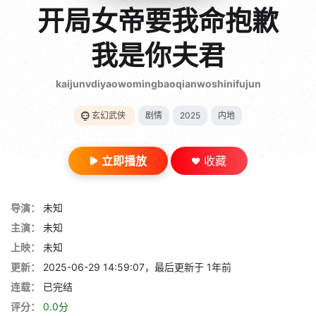
gt 0"}
开局女帝要我命抱歉
28短剧
我是你夫君
kaijunvdiyaowomingbaoqianwoshinifujun
玄幻武侠
剧情
2025
内地
立即播放
收藏
导演：
未知
主演：
未知
上映：
未知
更新：
2025-06-29 14:59:07，最后更新于 1年前
连载：
已完结
评分：
0.0分