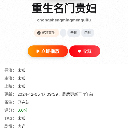
gt 0"}
重生名门贵妇
28短剧
chongshengmingmenguifu
穿越重生
未知
内地
立即播放
收藏
导演：
未知
主演：
未知
上映：
未知
更新：
2024-12-05 17:09:59，最后更新于 1年前
备注：
已完结
评分：
0.0分
TAG：
未知
剧情：
内详