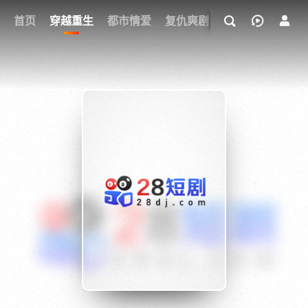
我的观影记录
首页
穿越重生
都市情爱
复仇爽剧
玄幻武侠
奇幻
{if condition="$obj.vod_points