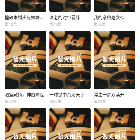
撞破未婚夫与妹妹打野战
法老的时空羁绊
我的亲娘是女帝
撞破未婚夫与妹妹打野战
法老的时空羁绊
我的亲娘是女帝
第42集
第46集
第75集
未知
未知
未知
陋室藏娇，神厨降世
一球抛中真龙天子
浮生一梦双莲开
陋室藏娇，神厨降世
一球抛中真龙天子
浮生一梦双莲开
第64集
第60集
第60集
未知
未知
未知