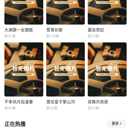
大渊第一女御医
雪落长歌
嚣张贵妃
大渊第一女御医
雪落长歌
嚣张贵妃
第50集
第106集
第35集
未知
未知
未知
不争风月自逢春
潜龙皇子掌山河
双姝共良辰
不争风月自逢春
潜龙皇子掌山河
双姝共良辰
第60集
第50集
第50集
未知
未知
未知
正在热播
更多