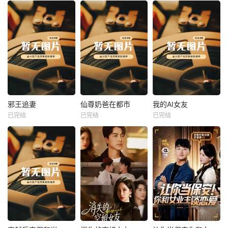
热播
热播
热播
邪王追妻
仙尊奶爸在都市
我的AI女友
已完结
已完结
已完结
邪王追妻
仙尊奶爸在都市
我的AI女友
未知
未知
未知
热播
热播
热播