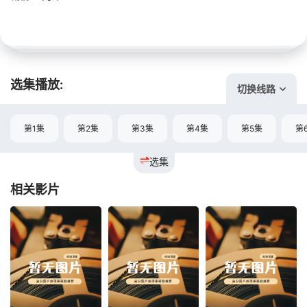
选集播放:
切换线路
第1集
第2集
第3集
第4集
第5集
第
选集
相关影片