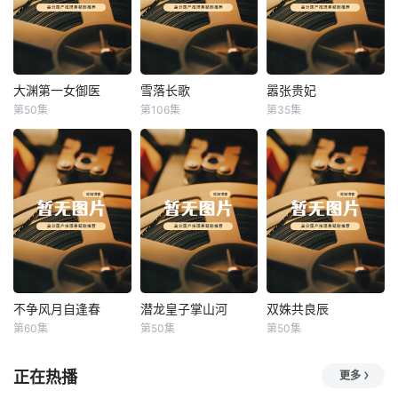
大渊第一女御医
雪落长歌
嚣张贵妃
大渊第一女御医
雪落长歌
嚣张贵妃
第50集
第106集
第35集
未知
未知
未知
不争风月自逢春
潜龙皇子掌山河
双姝共良辰
不争风月自逢春
潜龙皇子掌山河
双姝共良辰
第60集
第50集
第50集
未知
未知
未知
正在热播
更多