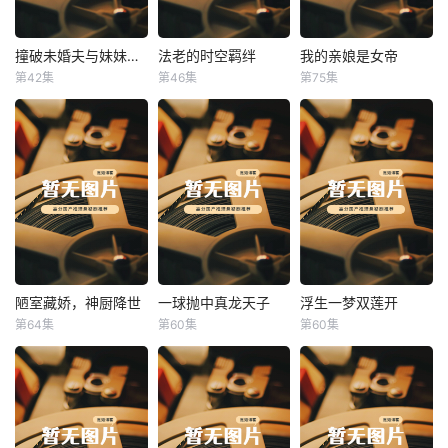
撞破未婚夫与妹妹打野战
法老的时空羁绊
我的亲娘是女帝
撞破未婚夫与妹妹打野战
法老的时空羁绊
我的亲娘是女帝
第42集
第46集
第75集
未知
未知
未知
陋室藏娇，神厨降世
一球抛中真龙天子
浮生一梦双莲开
陋室藏娇，神厨降世
一球抛中真龙天子
浮生一梦双莲开
第64集
第60集
第60集
未知
未知
未知