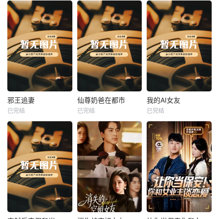
热播
热播
热播
邪王追妻
仙尊奶爸在都市
我的AI女友
已完结
已完结
已完结
邪王追妻
仙尊奶爸在都市
我的AI女友
未知
未知
未知
热播
热播
热播