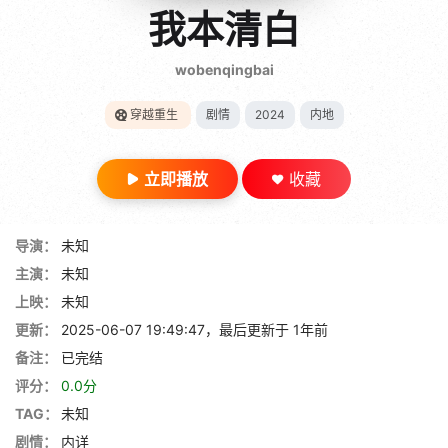
gt 0"}
我本清白
28短剧
wobenqingbai
穿越重生
剧情
2024
内地
立即播放
收藏
导演：
未知
主演：
未知
上映：
未知
更新：
2025-06-07 19:49:47，最后更新于 1年前
备注：
已完结
评分：
0.0分
TAG：
未知
剧情：
内详