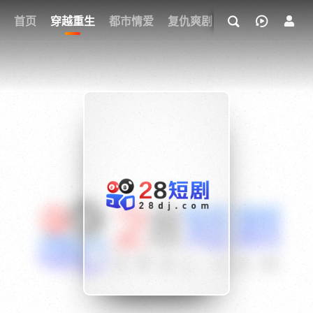
我的观影记录
首页
穿越重生
都市情爱
复仇爽剧
玄幻武侠
奇幻
{if condition="$obj.vod_points