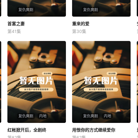
复仇爽剧
复仇爽剧
首富之妻
首富之妻
重来的爱
重来的爱
第41集
第30集
未知
未知
复仇爽剧
内地
复仇爽剧
内地
红帐掀开后，全剧终
红帐掀开后，全剧终
用恨你的方式继续爱你
用恨你的方式继续爱你
第82集
第62集