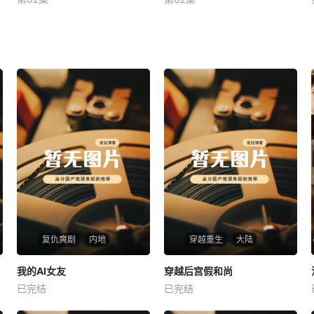
未知
未知
复仇爽剧
内地
穿越重生
大陆
热播
热播
我的AI女友
穿越后宫假和尚
我的AI女友
穿越后宫假和尚
已完结
已完结
未知
未知