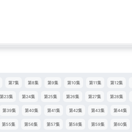
第7集
第8集
第9集
第10集
第11集
第12集
第23集
第24集
第25集
第26集
第27集
第28集
第39集
第40集
第41集
第42集
第43集
第44集
第55集
第56集
第57集
第58集
第59集
第60集