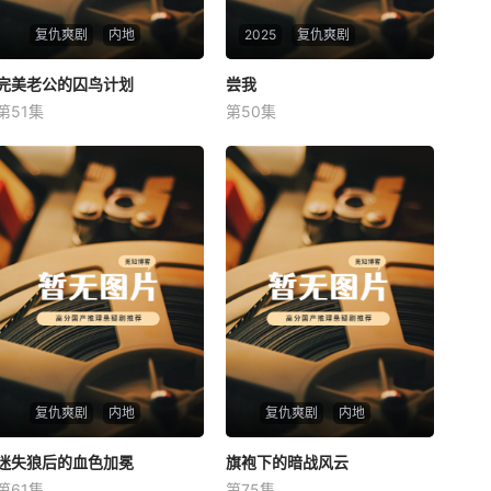
复仇爽剧
内地
2025
复仇爽剧
完美老公的囚鸟计划
完美老公的囚鸟计划
尝我
尝我
第51集
第50集
未知
未知
复仇爽剧
内地
复仇爽剧
内地
迷失狼后的血色加冕
迷失狼后的血色加冕
旗袍下的暗战风云
旗袍下的暗战风云
第61集
第75集