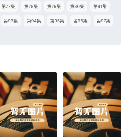
第77集
第78集
第79集
第80集
第81集
第93集
第94集
第95集
第96集
第97集