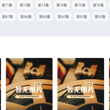
第71集
第72集
第73集
第74集
第75集
第76集
第87集
第88集
第89集
第90集
第91集
第92集